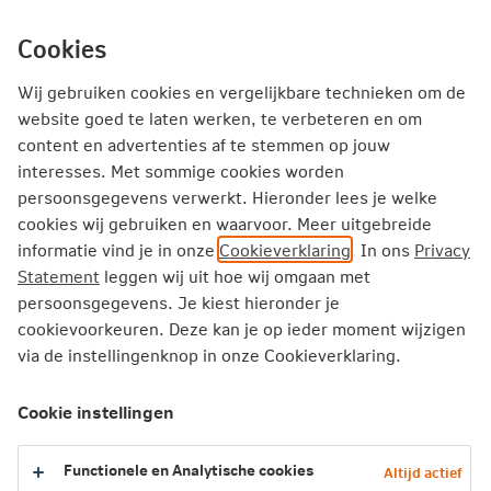
Ga
inhoud
Inloggen
Zakelijk
direct
Cookies
naar
Producten
Thema's
Service
Wij gebruiken cookies en vergelijkbare technieken om de
website goed te laten werken, te verbeteren en om
content en advertenties af te stemmen op jouw
Zakelijk
Inkomensverzekeringen
Arbodienstverlening
interesses. Met sommige cookies worden
persoonsgegevens verwerkt. Hieronder lees je welke
cookies wij gebruiken en waarvoor. Meer uitgebreide
Arbodienstverlening binnen het
informatie vind je in onze
Cookieverklaring
. In ons
Privacy
Verzuimpakket Werkgever
Statement
leggen wij uit hoe wij omgaan met
persoonsgegevens. Je kiest hieronder je
cookievoorkeuren. Deze kan je op ieder moment wijzigen
via de instellingenknop in onze Cookieverklaring.
Keuze uit zes arbodiensten
Cookie instellingen
Bij onze verzuimverzekering kun je bij de uitgebreidere
modules kiezen voor één van de zes arbodiensten waar
Functionele en Analytische cookies
Altijd actief
wij mee samenwerken. Op deze pagina stellen we de