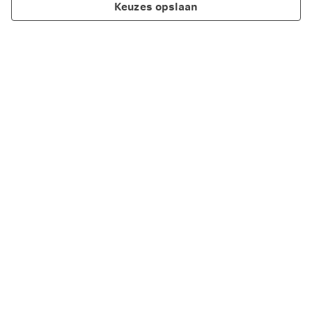
Keuzes opslaan
Producten
Thema's
Regel het zelf online
Service