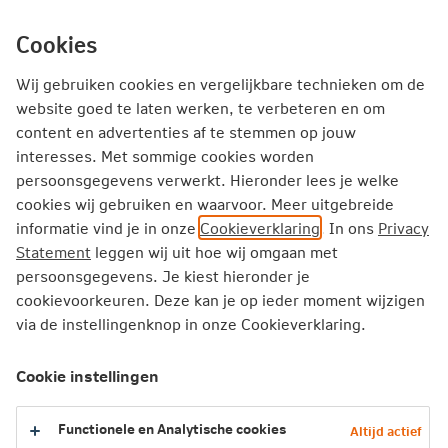
Ga
inhoud
Inloggen
Zakelijk
direct
Cookies
naar
Producten
Thema's
Service
Wij gebruiken cookies en vergelijkbare technieken om de
website goed te laten werken, te verbeteren en om
content en advertenties af te stemmen op jouw
Zakelijk
Inkomensverzekeringen
interesses. Met sommige cookies worden
Inkomensbescherming werknemer
persoonsgegevens verwerkt. Hieronder lees je welke
cookies wij gebruiken en waarvoor. Meer uitgebreide
informatie vind je in onze
Cookieverklaring
. In ons
Privacy
Inkomensbescherming werknemer
Statement
leggen wij uit hoe wij omgaan met
persoonsgegevens. Je kiest hieronder je
Uitgebreide ondersteuning bij re-integratie
cookievoorkeuren. Deze kan je op ieder moment wijzigen
Oplossingen voor jou en je medewerkers
via de instellingenknop in onze Cookieverklaring.
Premies volledig aftrekbaar
Cookie instellingen
Wat gebeurt er bij langdurige
arbeidsongeschiktheid?
Functionele en Analytische cookies
Altijd actief