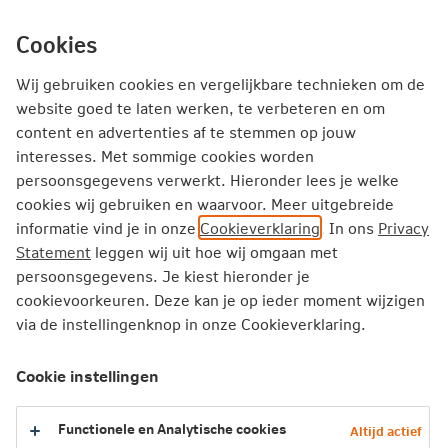
Ga
inhoud
Inloggen
Zakelijk
direct
Cookies
naar
Producten
Thema's
Service
Wij gebruiken cookies en vergelijkbare technieken om de
website goed te laten werken, te verbeteren en om
content en advertenties af te stemmen op jouw
Zakelijk
Schadeverzekeringen
interesses. Met sommige cookies worden
Milieuschadeverzekering
persoonsgegevens verwerkt. Hieronder lees je welke
cookies wij gebruiken en waarvoor. Meer uitgebreide
informatie vind je in onze
Cookieverklaring
. In ons
Privacy
Milieuschadeverzekering
Statement
leggen wij uit hoe wij omgaan met
persoonsgegevens. Je kiest hieronder je
Goed verzekerd tegen milieuschade als je verontreiniging
cookievoorkeuren. Deze kan je op ieder moment wijzigen
veroorzaakt. Of als een ander jouw locatie verontreinigt.
via de instellingenknop in onze Cookieverklaring.
Bereken je premie
Cookie instellingen
Sluit direct af
Functionele en Analytische cookies
Altijd actief