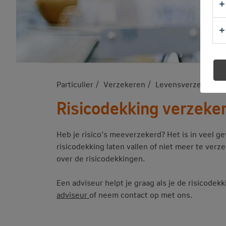
Particulier
Verzekeren
Levensverzekering
Risicodekking verzeke
Heb je risico’s meeverzekerd? Het is in veel ge
risicodekking laten vallen of niet meer te verz
over de risicodekkingen.
Een adviseur helpt je graag als je de risicode
adviseur
of neem contact op met ons.