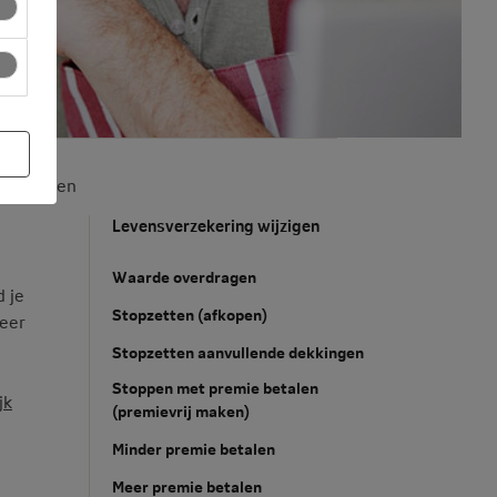
 aanpassen
Levensverzekering wijzigen
Waarde overdragen
d je
Stopzetten (afkopen)
meer
Stopzetten aanvullende dekkingen
Stoppen met premie betalen
jk
(premievrij maken)
Minder premie betalen
Meer premie betalen