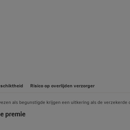
eschiktheid
Risico op overlijden verzorger
zen als begunstigde krijgen een uitkering als de verzekerde o
de premie