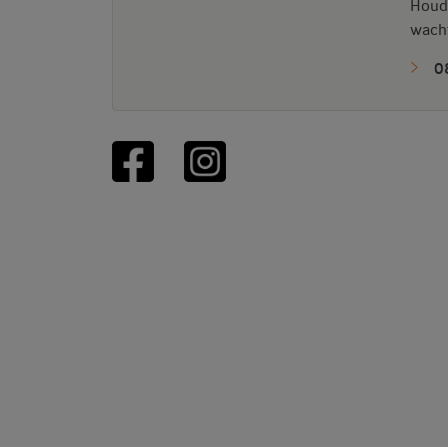
Houd
wacht
0