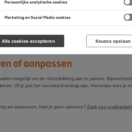
Persoonlijke analytische cookies
Marketing en Social Media cookies
Alle cookies accepteren
Keuzes opslaan
Levensverzekering wijzigen
Risicodekking verzekeren of
ren of aanpassen
vallen mogelijk om de risicodekking aan te passen. Bijvoorbeel
ekeren. Of je pas het verzekerd bedrag aan. Hieronder lees je 
kking wil aanpassen. Heb je geen adviseur?
Zoek een onafhankeli