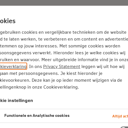
Adviseur
Nieuws
okies
Service en Contact
Inspiratie
 gebruiken cookies en vergelijkbare technieken om de website
d te laten werken, te verbeteren en om content en advertentie
stemmen op jouw interesses. Met sommige cookies worden
soonsgegevens verwerkt. Hieronder lees je welke cookies wij
ruiken en waarvoor. Meer uitgebreide informatie vind je in onz
kieverklaring
. In ons
Privacy Statement
leggen wij uit hoe wij
aan met persoonsgegevens. Je kiest hieronder je
kievoorkeuren. Deze kan je op ieder moment wijzigen via de
tellingenknop in onze Cookieverklaring.
kie instellingen
Functionele en Analytische cookies
Altijd act