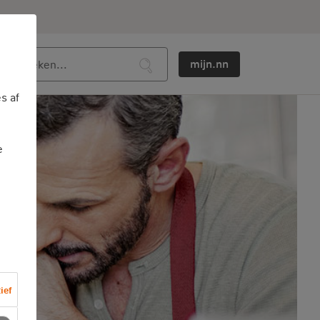
mijn.nn
s af
e
ief