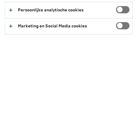
maandlasten
Persoonlijke analytische cookies
Een beeld krijgen van de mogelijkheden van een
hypotheek
Marketing en Social Media cookies
Bereken je hypotheek
Huis kopen
Koop je voor het eerst een huis? Of ben je op zoek naar
een volgende koopwoning? Zorg ervoor dat je de juiste
keuzes maakt.
Eerste huis kopen
Ander huis kopen