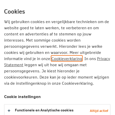
Ga
inhoud
mijn.nn
Particulier
direct
Cookies
naar
Producten
Service en Contact
Inspiratie
Wij gebruiken cookies en vergelijkbare technieken om de
website goed te laten werken, te verbeteren en om
content en advertenties af te stemmen op jouw
interesses. Met sommige cookies worden
persoonsgegevens verwerkt. Hieronder lees je welke
cookies wij gebruiken en waarvoor. Meer uitgebreide
informatie vind je in onze
Cookieverklaring
. In ons
Privacy
Statement
leggen wij uit hoe wij omgaan met
persoonsgegevens. Je kiest hieronder je
cookievoorkeuren. Deze kan je op ieder moment wijzigen
via de instellingenknop in onze Cookieverklaring.
Cookie instellingen
Hypotheek berekenen?
Inzicht krijgen in je maximale hypotheek en
Functionele en Analytische cookies
Altijd actief