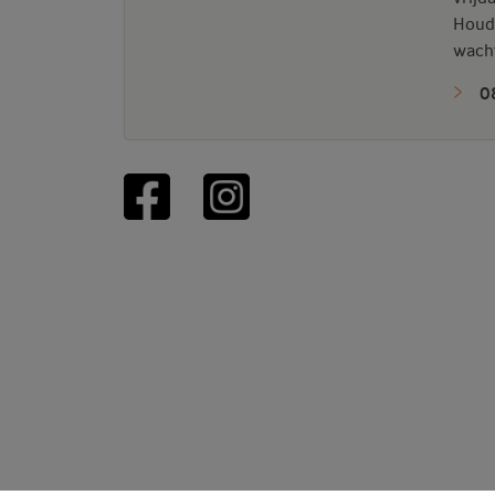
Houd
wacht
0