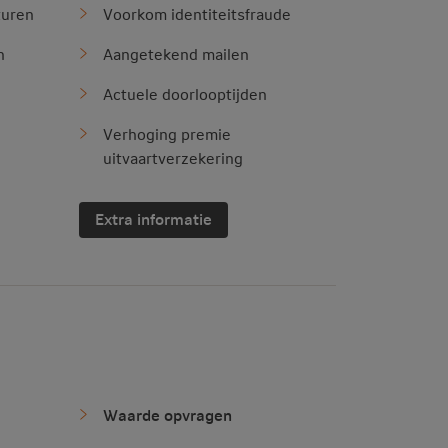
turen
Voorkom identiteitsfraude
n
Aangetekend mailen
Actuele doorlooptijden
n
Verhoging premie
uitvaartverzekering
Extra informatie
Waarde opvragen