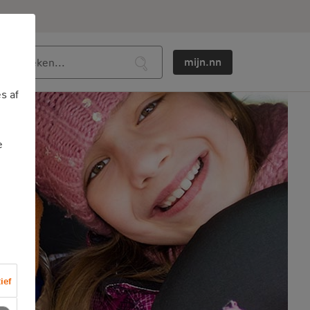
mijn.nn
s af
e
ief