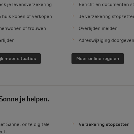
ck je levensverzekering
Bericht en documenten s
 huis kopen of verkopen
Je verzekering stopzette
menwonen of trouwen
Overlijden melden
rlijden
Adreswijziging doorgeve
jk meer situaties
Meer online regelen
 Sanne je helpen.
Verzekering stopzetten
et Sanne, onze digitale
ent.