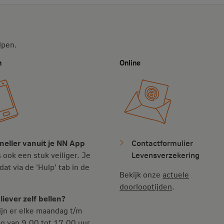
lpen.
n
Online
Contactformulier
neller vanuit je NN App
Levensverzekering
s ook een stuk veiliger. Je
dat via de 'Hulp' tab in de
Bekijk onze
actuele
doorlooptijden
.
liever zelf bellen?
jn er elke maandag t/m
ag van 9.00 tot 17.00 uur.