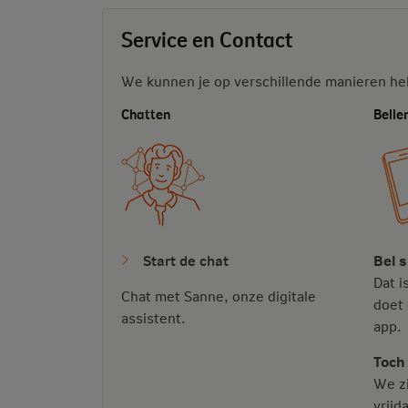
Service en Contact
We kunnen je op verschillende manieren he
Chatten
Belle
Start de chat
Bel s
Dat i
Chat met Sanne, onze digitale
doet 
assistent.
app.
Toch 
We zi
vrijd