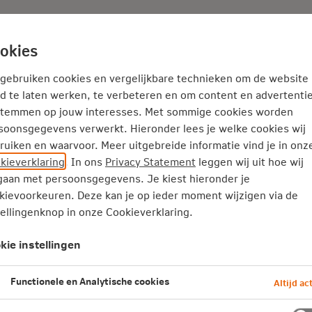
Adviseur
Nieuws
okies
Service en Contact
Inspiratie
 gebruiken cookies en vergelijkbare technieken om de website
d te laten werken, te verbeteren en om content en advertentie
stemmen op jouw interesses. Met sommige cookies worden
soonsgegevens verwerkt. Hieronder lees je welke cookies wij
ruiken en waarvoor. Meer uitgebreide informatie vind je in onz
kieverklaring
. In ons
Privacy Statement
leggen wij uit hoe wij
zekering
aan met persoonsgegevens. Je kiest hieronder je
kievoorkeuren. Deze kan je op ieder moment wijzigen via de
tellingenknop in onze Cookieverklaring.
lf augustus en eind
kie instellingen
 hebt meeverzekerd?
.nn.
Functionele en Analytische cookies
Altijd act