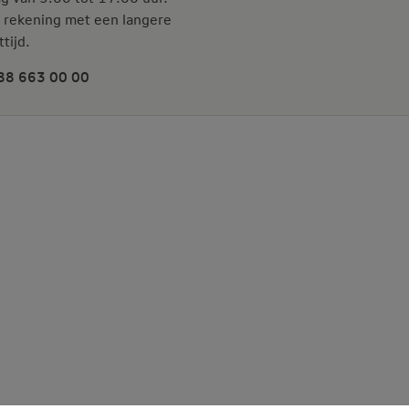
 rekening met een langere
tijd.
88 663 00 00