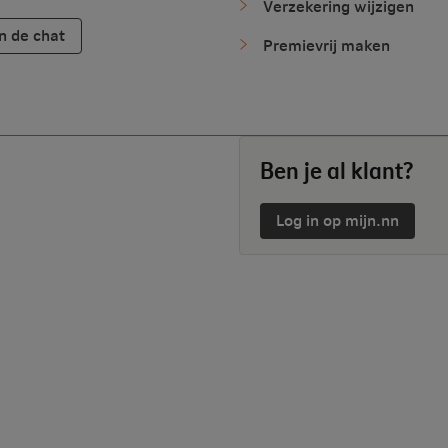
Verzekering wijzigen
n de chat
Premievrij maken
Ben je al klant?
Log in op mijn.nn