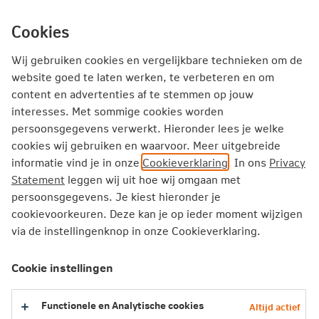
Ga
inhoud
mijn.nn
Particulier
direct
Cookies
naar
Producten
Service en Contact
Inspiratie
Wij gebruiken cookies en vergelijkbare technieken om de
website goed te laten werken, te verbeteren en om
content en advertenties af te stemmen op jouw
Particulier
Sparen
Internetsparen
interesses. Met sommige cookies worden
persoonsgegevens verwerkt. Hieronder lees je welke
cookies wij gebruiken en waarvoor. Meer uitgebreide
informatie vind je in onze
Cookieverklaring
. In ons
Privacy
Statement
leggen wij uit hoe wij omgaan met
persoonsgegevens. Je kiest hieronder je
cookievoorkeuren. Deze kan je op ieder moment wijzigen
via de instellingenknop in onze Cookieverklaring.
Cookie instellingen
Functionele en Analytische cookies
Altijd actief