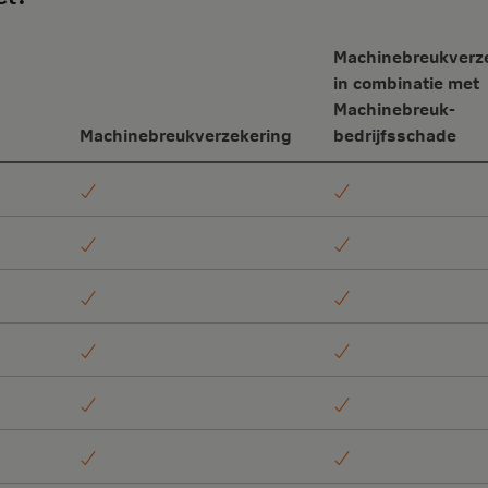
Machinebreuk­verz
in combinatie met
Machinebreuk-
Machinebreuk­verzekering
­bedrijfsschade