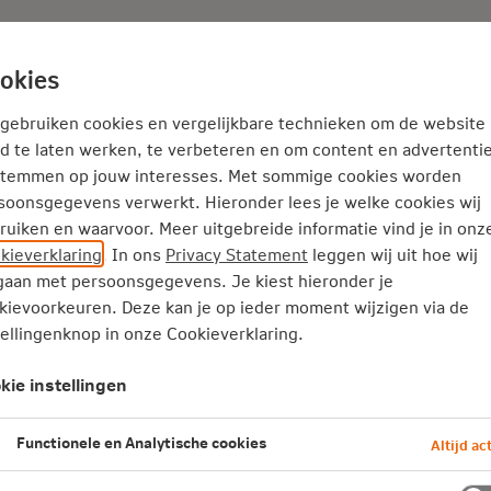
Adviseur
Nieuws
okies
Thema's
Service
 gebruiken cookies en vergelijkbare technieken om de website
d te laten werken, te verbeteren en om content en advertentie
stemmen op jouw interesses. Met sommige cookies worden
soonsgegevens verwerkt. Hieronder lees je welke cookies wij
ruiken en waarvoor. Meer uitgebreide informatie vind je in onz
kieverklaring
. In ons
Privacy Statement
leggen wij uit hoe wij
aan met persoonsgegevens. Je kiest hieronder je
ering
kievoorkeuren. Deze kan je op ieder moment wijzigen via de
tellingenknop in onze Cookieverklaring.
 machines goed
egen bedrijfsschade
kie instellingen
Functionele en Analytische cookies
Altijd act