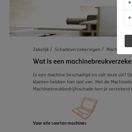
Zakelijk
Schadeverzekeringen
Machinebre
Wat is een machinebreukverzeke
Is een machine beschadigd en valt deze uit? Da
klanten hebben hier last van. Met de Machineb
Machinebreukbedrijfsschade ben je verzekerd 
Voor alle soorten machines