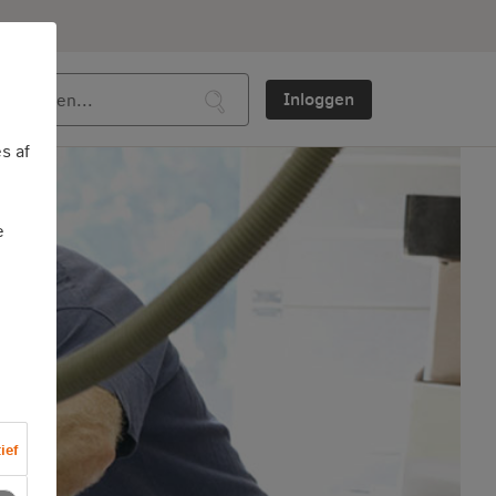
Inloggen
s af
e
ief