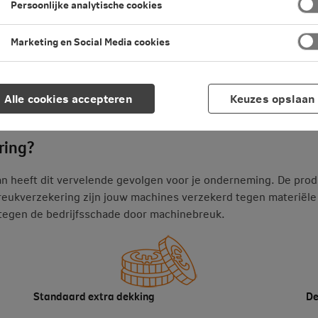
Persoonlijke analytische cookies
Marketing en Social Media cookies
Alle cookies accepteren
Keuzes opslaan
ukverzekering
ring?
n heeft dit vervelende gevolgen voor je onderneming. De product
reukverzekering zijn jouw machines verzekerd tegen materiële
tegen de bedrijfsschade door machinebreuk.
Standaard extra dekking
De