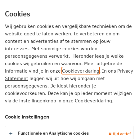
Ga
inhoud
mijn.nn
Particulier
direct
Cookies
naar
Producten
Service en Contact
Inspiratie
Wij gebruiken cookies en vergelijkbare technieken om de
website goed te laten werken, te verbeteren en om
content en advertenties af te stemmen op jouw
Particulier
Verzekeren
Reisverzekeringen
interesses. Met sommige cookies worden
persoonsgegevens verwerkt. Hieronder lees je welke
cookies wij gebruiken en waarvoor. Meer uitgebreide
informatie vind je in onze
Cookieverklaring
. In ons
Privacy
Statement
leggen wij uit hoe wij omgaan met
persoonsgegevens. Je kiest hieronder je
cookievoorkeuren. Deze kan je op ieder moment wijzigen
via de instellingenknop in onze Cookieverklaring.
Cookie instellingen
Functionele en Analytische cookies
Altijd actief