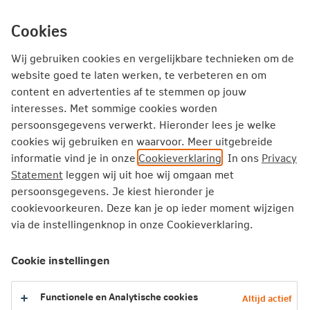
Ga
inhoud
mijn.nn
Particulier
direct
Cookies
naar
Wij gebruiken cookies en vergelijkbare technieken om de
website goed te laten werken, te verbeteren en om
Beter worden met geld
content en advertenties af te stemmen op jouw
interesses. Met sommige cookies worden
Bij Nationale-Nederlanden geloven we dat iedereen beter
persoonsgegevens verwerkt. Hieronder lees je welke
kan worden met geld. Ook jij. Daar helpen we je graag bij.
cookies wij gebruiken en waarvoor. Meer uitgebreide
Stap voor stap met praktische tips en tools, zodat je
informatie vind je in onze
Cookieverklaring
. In ons
Privacy
vandaag al aan de slag kunt.
Statement
leggen wij uit hoe wij omgaan met
persoonsgegevens. Je kiest hieronder je
cookievoorkeuren. Deze kan je op ieder moment wijzigen
via de instellingenknop in onze Cookieverklaring.
Meteen aan de slag
Cookie instellingen
Pensioen opbouwen bij een wisselend inkomen
Waarom Guus al op zijn 28e begon met
Functionele en Analytische cookies
aanvullend pensioen opbouwen
Altijd actief