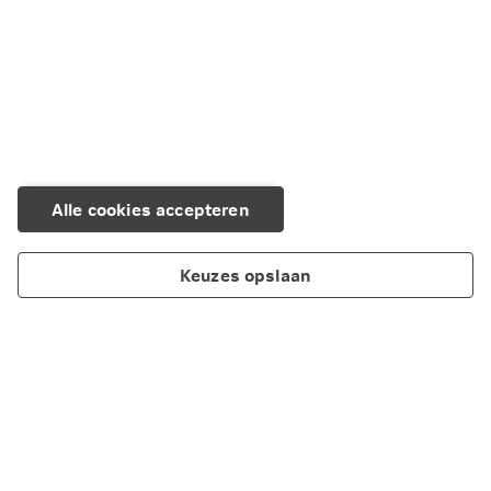
Belasting & schenken
Geld besparen
Alle cookies accepteren
Keuzes opslaan
Over Nationale-Nederlanden