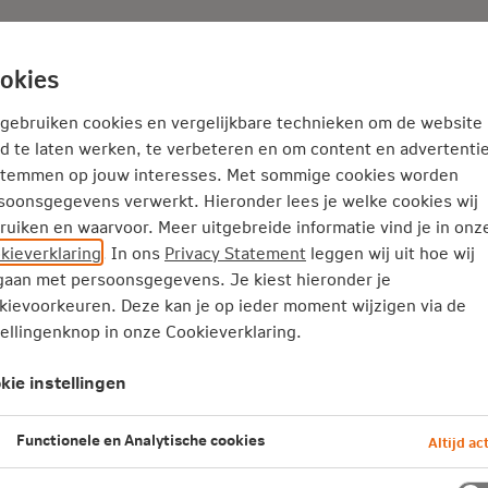
Adviseur
Nieuws
okies
Service en Contact
Inspiratie
 gebruiken cookies en vergelijkbare technieken om de website
d te laten werken, te verbeteren en om content en advertentie
stemmen op jouw interesses. Met sommige cookies worden
atie
Samenwonen
Samen sparen als je samenwoont? Dat zi
soonsgegevens verwerkt. Hieronder lees je welke cookies wij
ruiken en waarvoor. Meer uitgebreide informatie vind je in onz
men sparen als je samenwoon
kieverklaring
. In ons
Privacy Statement
leggen wij uit hoe wij
 zit zo
aan met persoonsgegevens. Je kiest hieronder je
kievoorkeuren. Deze kan je op ieder moment wijzigen via de
tellingenknop in onze Cookieverklaring.
e samenwoont, heb je samen vaak ook spaardoelen
aan een nieuwe bank, mooie vakantie of spettere
kie instellingen
oft. Maar hoe doe je dat, samen sparen? Hoeveel ze
Functionele en Analytische cookies
Altijd act
es opzij? En hoe houd je het samen leuk? We zette
je op een rij.