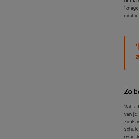
betaal
'knage
snel in
a
Zo b
Wil je
van je
zoals 
schulde
over d