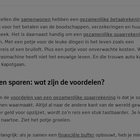
tellen die
samenwonen
hebben een
gezamenlijke betaalrekeni
 voor het betalen van de boodschappen, verzekeringen en huu
eek. Het is daarnaast handig om een
gezamenlijke spaarreken
. Met een potje voor de leuke dingen in het leven zoals een
reis of een bruiloft. Plus een potje voor onverwachte kosten. 
 wasmachine heeft niet het eeuwige leven. En die trouwe auto k
 kapotgaan.
n sparen: wat zijn de voordelen?
an de
voordelen van een gezamenlijke spaarrekening
is dat je 
men waarmaakt. Altijd al naar de andere kant van de wereld gew
er geld voor opzijzet, wordt zo'n reis een stuk tastbaarder. Je l
naartoe. Zíet het potje groeien.
langrijk: als je samen een
financiële buffer
opbouwt, heb je mi