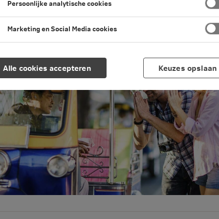
Persoonlijke analytische cookies
en leestijd
·
08 juli 2026 Laatst bewerkt
Marketing en Social Media cookies
Alle cookies accepteren
Keuzes opslaan