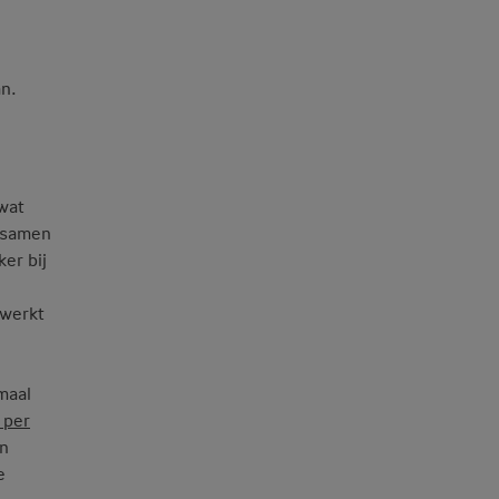
an.
wat
e samen
er bij
 werkt
maal
 per
en
e