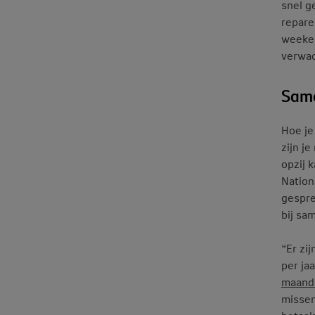
snel g
repare
weeken
verwac
Same
Hoe je
zijn j
opzij 
Nation
gespre
bij sa
“Er zi
per ja
maand 
missen