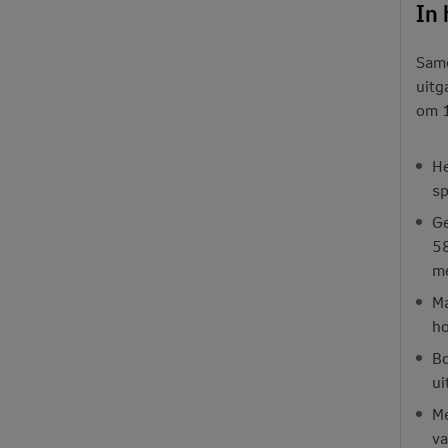
In 
Same
uitg
om 1
He
sp
Ge
58
m
Ma
ho
Bo
ui
Me
va