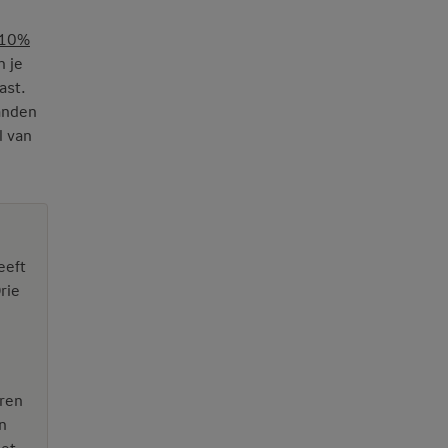
10%
n je
ast.
aanden
l van
eeft
rie
aren
n
met