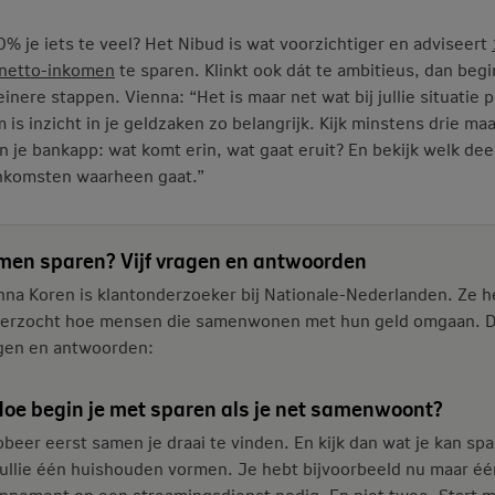
20% je iets te veel? Het Nibud is wat voorzichtiger en adviseert
 netto-inkomen
te sparen. Klinkt ook dát te ambitieus, dan begi
einere stappen. Vienna: “Het is maar net wat bij jullie situatie p
 is inzicht in je geldzaken zo belangrijk. Kijk minstens drie m
in je bankapp: wat komt erin, wat gaat eruit? En bekijk welk dee
 inkomsten waarheen gaat.”
men sparen? Vijf vragen en antwoorden
nna Koren is klantonderzoeker bij Nationale-Nederlanden. Ze h
erzocht hoe mensen die samenwonen met hun geld omgaan. D
gen en antwoorden:
Hoe begin je met sparen als je net samenwoont?
obeer eerst samen je draai te vinden. En kijk dan wat je kan sp
jullie één huishouden vormen. Je hebt bijvoorbeeld nu maar éé
nnement op een streamingsdienst nodig. En niet twee. Start 