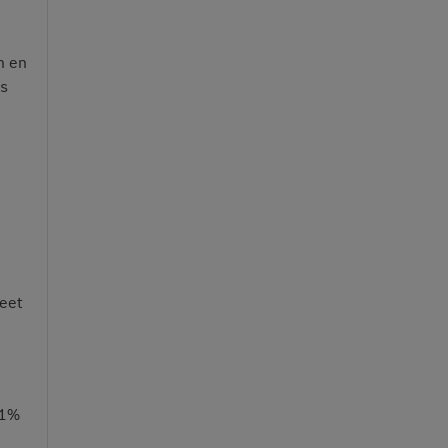
n en
is
weet
 1%