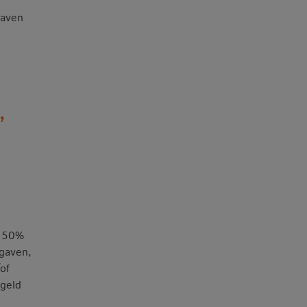
gaven
’
. 50%
tgaven,
of
 geld