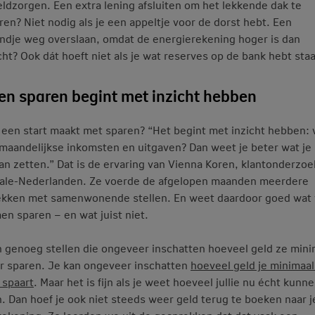
eldzorgen. Een extra lening afsluiten om het lekkende dak te
ren? Niet nodig als je een appeltje voor de dorst hebt. Een
dje weg overslaan, omdat de energierekening hoger is dan
ht? Ook dát hoeft niet als je wat reserves op de bank hebt sta
n sparen begint met inzicht hebben
 een start maakt met sparen? “Het begint met inzicht hebben: 
e maandelijkse inkomsten en uitgaven? Dan weet je beter wat j
kan zetten.” Dat is de ervaring van Vienna Koren, klantonderzoek
ale-Nederlanden. Ze voerde de afgelopen maanden meerdere
kken met samenwonende stellen. En weet daardoor goed wat
men sparen – en wat juist niet.
jn genoeg stellen die ongeveer inschatten hoeveel geld ze mini
ar sparen. Je kan ongeveer inschatten
hoeveel geld je minimaal
spaart
. Maar het is fijn als je weet hoeveel jullie nu écht kunn
. Dan hoef je ook niet steeds weer geld terug te boeken naar j