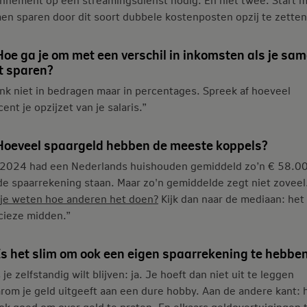
en sparen door dit soort dubbele kostenposten opzij te zetten
Hoe ga je om met een verschil in inkomsten als je sa
t sparen?
nk niet in bedragen maar in percentages. Spreek af hoeveel
ent je opzijzet van je salaris.”
 Hoeveel spaargeld hebben de meeste koppels?
 2024 had een Nederlands huishouden gemiddeld zo’n € 58.00
de spaarrekening staan. Maar zo'n gemiddelde zegt niet zoveel
 je weten hoe anderen het doen?
Kijk dan naar de mediaan: het
cieze midden.”
Is het slim om ook een eigen spaarrekening te hebbe
 je zelfstandig wilt blijven: ja. Je hoeft dan niet uit te leggen
rom je geld uitgeeft aan een dure hobby. Aan de andere kant: 
ook goed om over geld te praten. En elkaars geldovertuigingen 