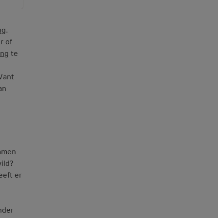
ng
.
r of
ing
te
Want
an
samen
ild?
eeft er
nder