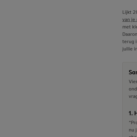
Lijkt 
van je
met kl
Daarom
terug 
jullie
Sa
Vie
ond
vra
1. 
“Pr
nu 
abo