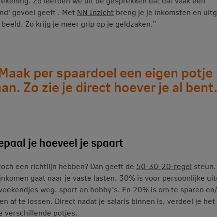
rekening. Zo leerden we uit de gesprekken dat dat vaak een
nd' gevoel geeft . Met
NN Inzicht
breng je je inkomsten en uit
 beeld. Zo krijg je meer grip op je geldzaken.”
‘Maak per spaardoel een eigen potje
an. Zo zie je direct hoever je al bent.
epaal je hoeveel je spaart
 toch een richtlijn hebben? Dan geeft de
50-30-20-regel
steun
 inkomen gaat naar je vaste lasten. 30% is voor persoonlijke ui
weekendjes weg, sport en hobby’s. En 20% is om te sparen en/
n af te lossen. Direct nadat je salaris binnen is, verdeel je het
e verschillende potjes.