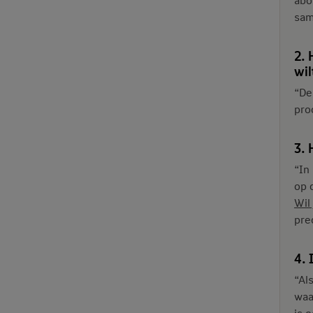
sam
2. 
wil
“De
proc
3.
“In
op 
Wil
pre
4. 
“Als
waa
is 