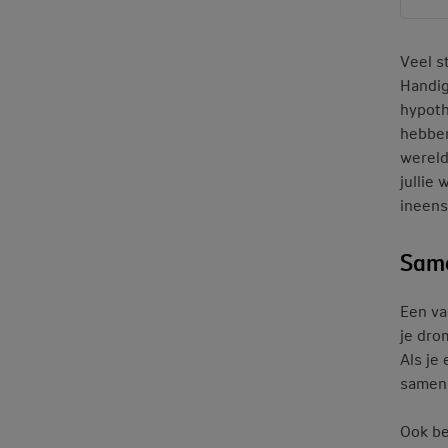
Veel s
Handig
hypoth
hebben
wereld
jullie
ineens
Same
Een v
je dro
Als je 
samen 
Ook be