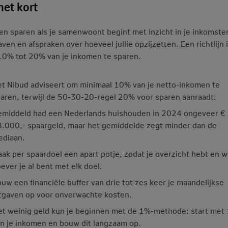
het kort
n sparen als je samenwoont begint met inzicht in je inkomste
aven en afspraken over hoeveel jullie opzijzetten. Een richtlijn 
0% tot 20% van je inkomen te sparen.
t Nibud adviseert om minimaal 10% van je netto-inkomen te
aren, terwijl de 50-30-20-regel 20% voor sparen aanraadt.
middeld had een Nederlands huishouden in 2024 ongeveer €
.000,- spaargeld, maar het gemiddelde zegt minder dan de
ediaan.
ak per spaardoel een apart potje, zodat je overzicht hebt en 
ever je al bent met elk doel.
uw een financiële buffer van drie tot zes keer je maandelijkse
tgaven op voor onverwachte kosten.
t weinig geld kun je beginnen met de 1%-methode: start met
n je inkomen en bouw dit langzaam op.