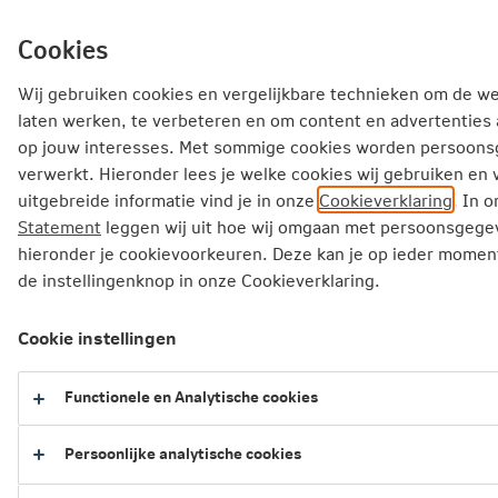
Ga
inhoud
mijn.nn
Particulier
direct
Cookies
naar
Producten
Service en Contact
Inspiratie
Wij gebruiken cookies en vergelijkbare technieken om de w
laten werken, te verbeteren en om content en advertenties
Inspiratie
Samenwonen
op jouw interesses. Met sommige cookies worden persoon
verwerkt. Hieronder lees je welke cookies wij gebruiken en
Ruzie over geld: 8 geldtopics waar stellen tegenaan lopen 
uitgebreide informatie vind je in onze
Cookieverklaring
. In 
Statement
leggen wij uit hoe wij omgaan met persoonsgegev
Ruzie over geld: 8 geldtopics waar
hieronder je cookievoorkeuren. Deze kan je op ieder moment
stellen tegenaan lopen als ze
de instellingenknop in onze Cookieverklaring.
samenwonen
Cookie instellingen
Van kleine irritaties tot serieuze gesprekken.
Functionele en Analytische cookies
Veel stellen die samenwonen herkennen dat
geld regelmatig zorgt voor een discussie. In dit
Persoonlijke analytische cookies
artikel zetten we acht geldtopics op een rij