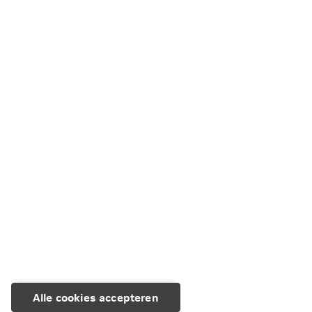
inkomsten en uitgaven
Deel dit artikel
LinkedIn
Facebook
X
WhatsApp
Kopiëren
E-mail
Alle cookies accepteren