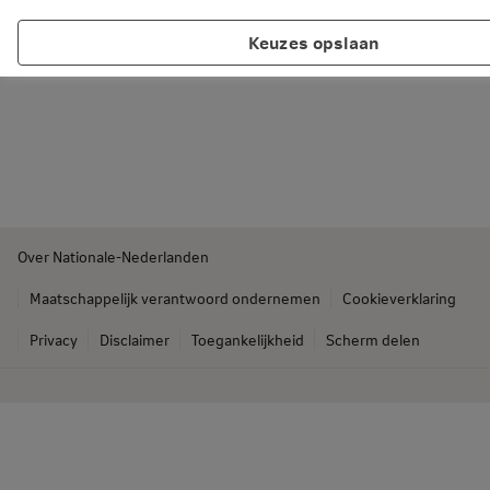
Keuzes opslaan
Over Nationale-Nederlanden
Maatschappelijk verantwoord ondernemen
Cookieverklaring
Privacy
Disclaimer
Toegankelijkheid
Scherm delen