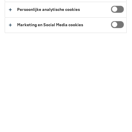
een verzekering afsluiten, aanpassen of stopzetten;
Persoonlijke analytische cookies
schade melden;
je verzekeringen bekijken.
Marketing en Social Media cookies
Je kunt dit ook telefonisch doen via
088 663 06 63
.
Let op: de informatie die je krijgt is
geen persoonlijk
advies
. Jij beslist zelf of de verzekering bij jouw situatie
past.
De verzekeringen worden ondergebracht bij Nationale-
Nederlanden Schadeverzekering Maatschappij N.V. De
bank ontvangt hiervoor een vergoeding (provisie).
Alleen verzekeringen van Nationale-
Nederlanden
De bank bemiddelt alleen in particuliere