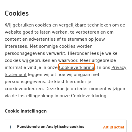
Ga
inhoud
mijn.nn
Particulier
direct
Cookies
naar
Producten
Service en Contact
Inspiratie
Wij gebruiken cookies en vergelijkbare technieken om de
website goed te laten werken, te verbeteren en om
content en advertenties af te stemmen op jouw
Particulier
Verzekeren
Over je bemiddelaar
interesses. Met sommige cookies worden
persoonsgegevens verwerkt. Hieronder lees je welke
cookies wij gebruiken en waarvoor. Meer uitgebreide
Schadeverzekeringen van
informatie vind je in onze
Cookieverklaring
. In ons
Privacy
Nationale-Nederlanden
Statement
leggen wij uit hoe wij omgaan met
persoonsgegevens. Je kiest hieronder je
Wie is je bemiddelaar?
cookievoorkeuren. Deze kan je op ieder moment wijzigen
via de instellingenknop in onze Cookieverklaring.
Nationale-Nederlanden Bank N.V. is de bemiddelaar van je
particuliere schadeverzekering. Nationale-Nederlanden
Cookie instellingen
Bank zorgt ervoor dat je via nn.nl en mijn.nn je
verzekering kunt regelen. Denk aan:
Functionele en Analytische cookies
Altijd actief