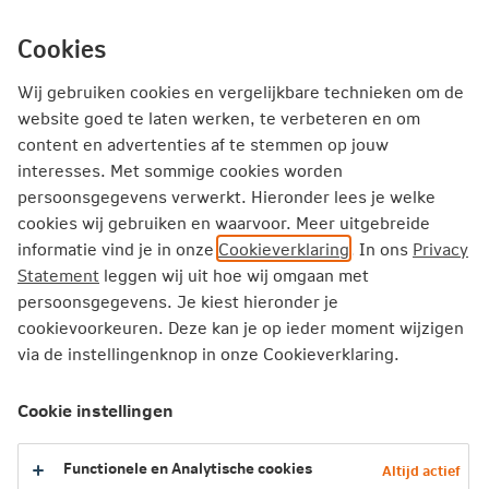
Ga
inhoud
mijn.nn
Particulier
direct
Cookies
naar
Producten
Service en Contact
Inspiratie
Wij gebruiken cookies en vergelijkbare technieken om de
website goed te laten werken, te verbeteren en om
content en advertenties af te stemmen op jouw
Particulier
Verzekeren
Op het water
interesses. Met sommige cookies worden
Bootverzekering
persoonsgegevens verwerkt. Hieronder lees je welke
cookies wij gebruiken en waarvoor. Meer uitgebreide
informatie vind je in onze
Cookieverklaring
. In ons
Privacy
Bootverzekering
Statement
leggen wij uit hoe wij omgaan met
persoonsgegevens. Je kiest hieronder je
Wil je veilig en goed verzekerd het water op? Kies dan de
cookievoorkeuren. Deze kan je op ieder moment wijzigen
Bootverzekering van Nationale-Nederlanden. Deze
via de instellingenknop in onze Cookieverklaring.
verzekering biedt goede dekking voor motorboten,
jachten, sloepen en zeilboten. Je kiest zelf de dekking die
bij jou en je boot past. Vraag de verzekering aan via je
Cookie instellingen
verzekeringsadviseur.
Functionele en Analytische cookies
Altijd actief
Tot 35% no-claimkorting