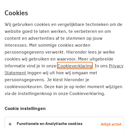
Ga
inhoud
mijn.nn
Particulier
direct
Cookies
naar
Producten
Service en Contact
Inspiratie
Wij gebruiken cookies en vergelijkbare technieken om de
website goed te laten werken, te verbeteren en om
content en advertenties af te stemmen op jouw
Particulier
Verzekeren
Levensverzekering
interesses. Met sommige cookies worden
Over je levensverzekering
Hoe werkt het?
persoonsgegevens verwerkt. Hieronder lees je welke
cookies wij gebruiken en waarvoor. Meer uitgebreide
informatie vind je in onze
Cookieverklaring
. In ons
Privacy
Hoe werkt het?
Statement
leggen wij uit hoe wij omgaan met
persoonsgegevens. Je kiest hieronder je
Een levensverzekering sluit je af als je een bedrag wil
cookievoorkeuren. Deze kan je op ieder moment wijzigen
laten uitkeren bij een bepaalde gebeurtenis. Je betaalt
via de instellingenknop in onze Cookieverklaring.
hiervoor premie. Er zijn levensverzekeringen waarbij de
uitkering vaststaat. Dit zijn de traditionele
Cookie instellingen
levensverzekeringen. Er zijn ook levensverzekeringen
waarbij je de premie laat beleggen. Dit zijn
Functionele en Analytische cookies
Altijd actief
beleggingsverzekeringen. De uitkering op de einddatum