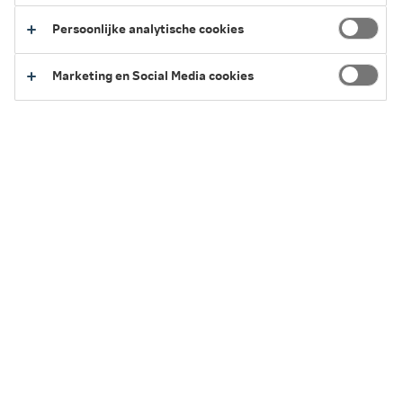
staat dan niet vast.
Persoonlijke analytische cookies
Wanneer keert de levensverzekering uit?
Marketing en Social Media cookies
Hoe werkt een traditionele levensverzekering?
Hoe werkt een beleggingsverzekering?
Heb je een beleggingsverzekering?
Op zoek naar een nieuwe
levensverzekering?
Wil je een nieuwe levensverzekering? Lees dan meer op
de pagina
levensverzekering afsluiten
.
Veelgestelde vragen