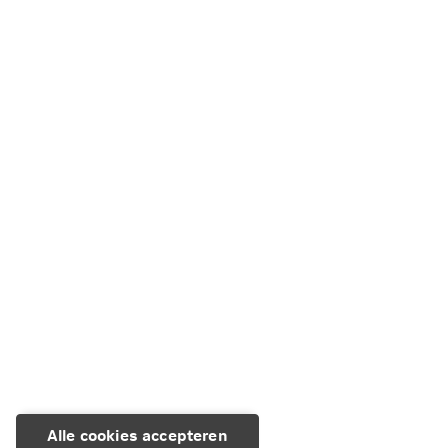
Over je levensverzekering
Hoe werkt het?
Soorten en regels
Je belastingaangifte
Aanvullende dekkingen
Winstdeling
Alle cookies accepteren