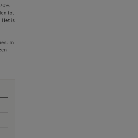
l 70%
len tot
 Het is
ies. In
een