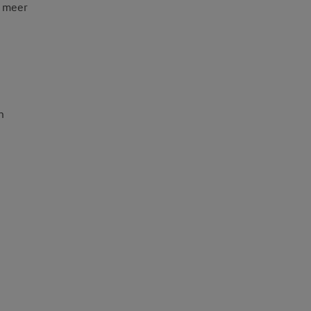
t meer
n