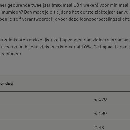
nemer gedurende twee jaar (maximaal 104 weken) voor minimaa
nimumloon? Dan moet je dit tijdens het eerste ziektejaar aanvul
n je zelf verantwoordelijk voor deze loondoorbetalingsplicht.
rzuimkosten makkelijker zelf opvangen dan kleinere organisat
ekteverzuim bij één zieke werknemer al 10%. De impact is dan 
rs of meer.
per dag
€ 170
€ 190
€ 43