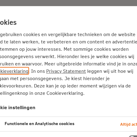
Adviseur
Nieuws
okies
Thema's
Service
 gebruiken cookies en vergelijkbare technieken om de website
d te laten werken, te verbeteren en om content en advertentie
stemmen op jouw interesses. Met sommige cookies worden
risico’s zonder
soonsgegevens verwerkt. Hieronder lees je welke cookies wij
ruiken en waarvoor. Meer uitgebreide informatie vind je in onz
kieverklaring
. In ons
Privacy Statement
leggen wij uit hoe wij
aan met persoonsgegevens. Je kiest hieronder je
ngdurig) ziek worden is altijd aanwezi
kievoorkeuren. Deze kan je op ieder moment wijzigen via de
tellingenknop in onze Cookieverklaring.
bereid als mkb’er? Dan kunnen extra
n verhoogde werkdruk de vooruitgang va
kie instellingen
ek de risico's als je niet verzekerd be
Functionele en Analytische cookies
Altijd act
nemers.