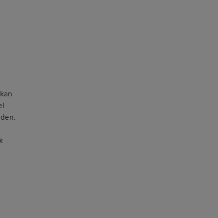
 kan
el
nden.
k