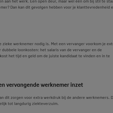
n aan het werk. Een open deur, maar wel één om bij stil te sta
emer? Dan kan dit gevolgen hebben voor je klanttevredenheid 
je zieke werknemer nodig is. Met een vervanger voorkom je ext
r dubbele loonkosten: het salaris van de vervanger en de
st het tijd en geld om de juiste kandidaat te vinden en in te
een vervangende werknemer inzet
an dit zorgen voor extra werkdruk bij de andere werknemers. 
lijk tot langdurig ziekteverzuim.