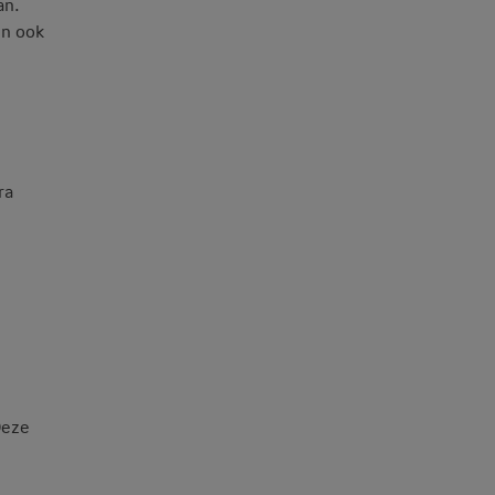
an.
en ook
ra
Deze