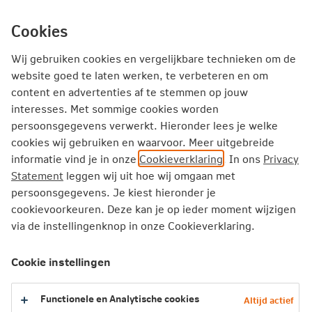
Ga
inhoud
Inloggen
Zakelijk
direct
Cookies
naar
Producten
Thema's
Service
Wij gebruiken cookies en vergelijkbare technieken om de
website goed te laten werken, te verbeteren en om
Het Huis van Werkvermogen? Dat
content en advertenties af te stemmen op jouw
interesses. Met sommige cookies worden
zit zo
persoonsgegevens verwerkt. Hieronder lees je welke
cookies wij gebruiken en waarvoor. Meer uitgebreide
Soms is het best een uitdaging om je
informatie vind je in onze
Cookieverklaring
. In ons
Privacy
werkrooster rond te krijgen. Of om genoeg
Statement
leggen wij uit hoe wij omgaan met
personeel beschikbaar te hebben. Daarom zet je
persoonsgegevens. Je kiest hieronder je
je medewerkers het liefst zo efficiënt mogelijk in.
cookievoorkeuren. Deze kan je op ieder moment wijzigen
via de instellingenknop in onze Cookieverklaring.
Maar hoe doe je dat? Het HR-model Huis van
Werkvermogen helpt daarbij doordat het inzicht
Cookie instellingen
geeft in de mogelijke, duurzame inzetbaarheid
van je personeel.
Functionele en Analytische cookies
Altijd actief