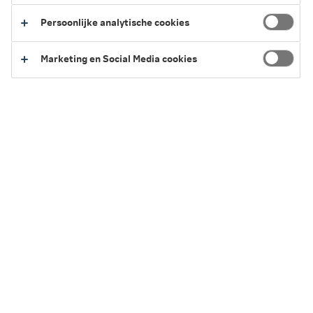
Persoonlijke analytische cookies
Marketing en Social Media cookies
Wat is het Huis van Werkvermogen?
Het Huis van Werkvermogen is een HR-model dat is
ontwikkeld door de Finse professor Ilmarinen. Met dit HR-
model meet je het werkvermogen van je personeel: hoe
goed iemand fysiek en mentaal het werk uitvoert. Verder
bestaat het model uit vier verdiepingen, samengebracht
onder één dak. Voor een goed werkvermogen moeten de
verschillende verdiepingen van het huis in balans zijn.
Werknemers hebben dan plezier in het werk en zijn