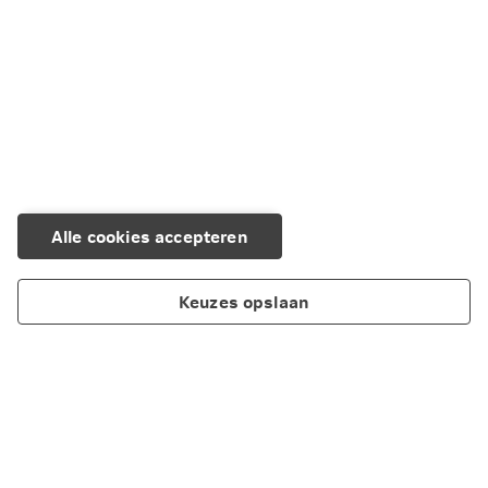
Verbouwen en verduurzamen combineren?
Je adviseur combineert je plannen in één aanvraag. Hij
splitst ze in twee delen: één voor de verbouwing en één
voor de verduurzaming. Voor het duurzame deel gelden
vaak andere voorwaarden, zoals extra leenruimte. Je
hoeft dus maar één aanvraag te doen.
Plan een vrijblijvend gesprek
Alle cookies accepteren
Keuzes opslaan