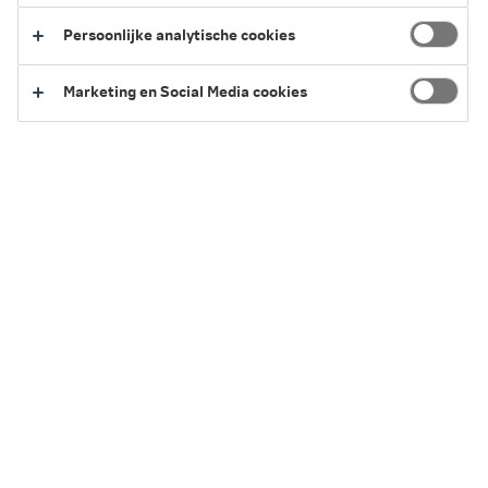
Persoonlijke analytische cookies
Marketing en Social Media cookies
Ga
inhoud
mijn.nn
Particulier
direct
naar
Producten
Service en Contact
Inspiratie