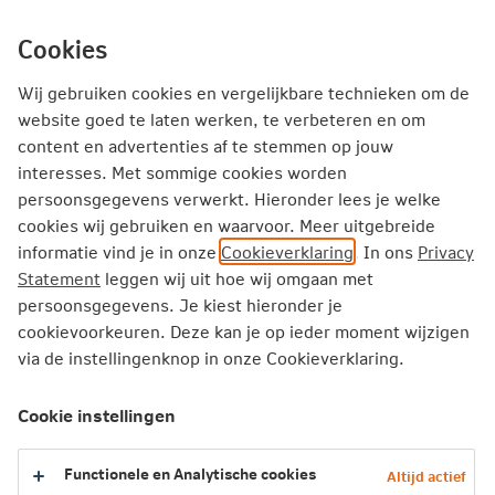
Ga
inhoud
mijn.nn
Particulier
direct
Cookies
naar
Producten
Service en Contact
Inspiratie
Wij gebruiken cookies en vergelijkbare technieken om de
website goed te laten werken, te verbeteren en om
Ander huis kopen
content en advertenties af te stemmen op jouw
interesses. Met sommige cookies worden
Toe aan je volgende woning? Ontdek tips en inspiratie
persoonsgegevens verwerkt. Hieronder lees je welke
voor het kopen van een ander huis.
cookies wij gebruiken en waarvoor. Meer uitgebreide
informatie vind je in onze
Cookieverklaring
. In ons
Privacy
Statement
leggen wij uit hoe wij omgaan met
persoonsgegevens. Je kiest hieronder je
cookievoorkeuren. Deze kan je op ieder moment wijzigen
Meteen aan de slag
via de instellingenknop in onze Cookieverklaring.
Checklist: Wat heb je nodig voor belastingaangifte
Cookie instellingen
2025?
Hoe doe je belastingaangifte? Dit stappenplan
Functionele en Analytische cookies
Altijd actief
helpt je verder