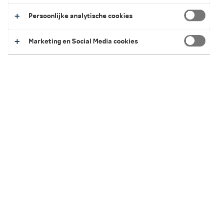
je hypotheek, overwaarde, restschuld en de
Persoonlijke analytische cookies
volgorde van kopen en verkopen.
Marketing en Social Media cookies
3 minuten leestijd
·
30 juni 2026 Laatst bewerkt
Wat gebeurt er met je hypotheek bij