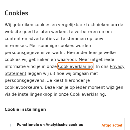
Ga
inhoud
mijn.nn
Particulier
direct
Cookies
naar
Producten
Service en Contact
Inspiratie
Wij gebruiken cookies en vergelijkbare technieken om de
website goed te laten werken, te verbeteren en om
Inspiratie
Huis verkopen
content en advertenties af te stemmen op jouw
interesses. Met sommige cookies worden
Tips bij verkoop van je huis: let op deze punten
persoonsgegevens verwerkt. Hieronder lees je welke
cookies wij gebruiken en waarvoor. Meer uitgebreide
Tips bij verkoop van je huis: let op
informatie vind je in onze
Cookieverklaring
. In ons
Privacy
deze punten
Statement
leggen wij uit hoe wij omgaan met
persoonsgegevens. Je kiest hieronder je
cookievoorkeuren. Deze kan je op ieder moment wijzigen
Sta je op het punt om te verhuizen? Wil je
via de instellingenknop in onze Cookieverklaring.
groter wonen, dichter bij familie of juist in een
rustigere omgeving? Wat je reden ook is: bij
Cookie instellingen
het verkopen van je huis komt best wat kijken.
We geven graag praktische tips en uitleg over
Functionele en Analytische cookies
Altijd actief