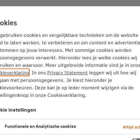
Adviseur
Nieuws
okies
Thema's
Service
 gebruiken cookies en vergelijkbare technieken om de website
d te laten werken, te verbeteren en om content en advertentie
stemmen op jouw interesses. Met sommige cookies worden
soonsgegevens verwerkt. Hieronder lees je welke cookies wij
ruiken en waarvoor. Meer uitgebreide informatie vind je in onz
kieverklaring
. In ons
Privacy Statement
leggen wij uit hoe wij
zakelijke
aan met persoonsgegevens. Je kiest hieronder je
kievoorkeuren. Deze kan je op ieder moment wijzigen via de
tellingenknop in onze Cookieverklaring.
 in de zakelijke
kie instellingen
satie leiden, ook als
Functionele en Analytische cookies
Altijd act
eb je.