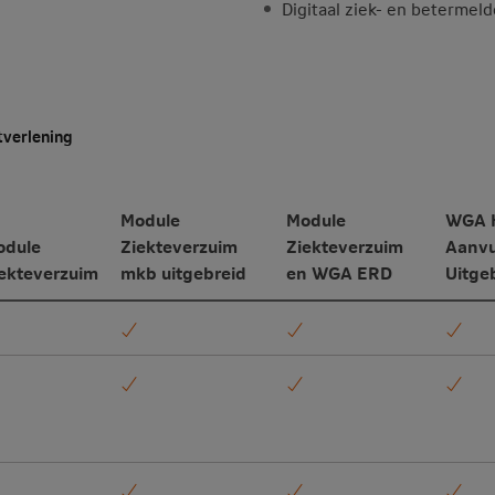
Digitaal ziek- en betermeld
tverlening
Module
Module
WGA H
odule
Ziekteverzuim
Ziekteverzuim
Aanvu
ekteverzuim
mkb uitgebreid
en WGA ERD
Uitge