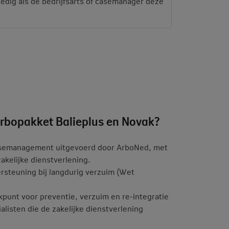
edig als de bedrijfsarts of casemanager deze
arbopakket Balieplus en Novak?
asemanagement uitgevoerd door ArboNed, met
akelijke dienstverlening.
rsteuning bij langdurig verzuim (Wet
.
punt voor preventie, verzuim en re-integratie
alisten die de zakelijke dienstverlening