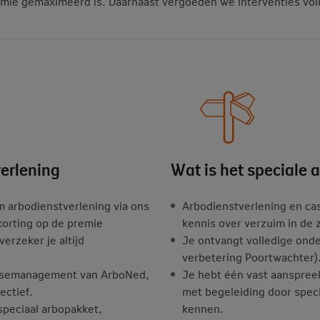
emie gemaximeerd is. Daarnaast vergoeden we interventies voll
erlening
Wat is het speciale 
m arbodienstverlening via ons
Arbodienstverlening en c
 korting op de premie
kennis over verzuim in de z
erzeker je altijd
Je ontvangt volledige onde
verbetering Poortwachter)
 casemanagement van ArboNed,
Je hebt één vast aanspreek
ectief.
met begeleiding door speci
speciaal arbopakket,
kennen.