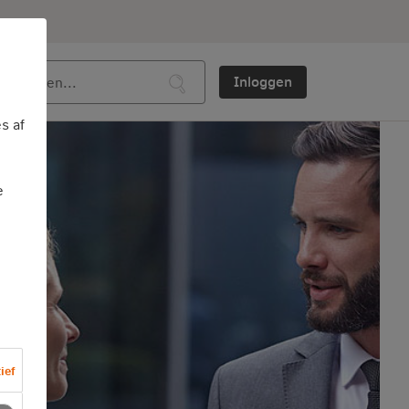
Inloggen
s af
e
ief