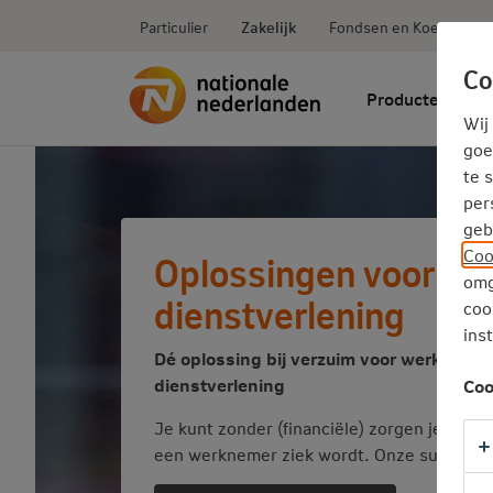
Ga
inhoud
Particulier
Zakelijk
Fondsen en Koersen
direct
naar
Co
Producten
Wij
goe
te 
per
geb
Coo
Oplossingen voor de 
omg
dienstverlening
coo
ins
Dé oplossing bij verzuim voor werkgevers
dienstverlening
Coo
Je kunt zonder (financiële) zorgen je organi
een werknemer ziek wordt. Onze support h