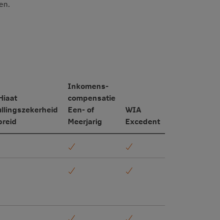
en.
Inkomens-
iaat
compensatie
llingszekerheid
Een- of
WIA
breid
Meerjarig
Excedent