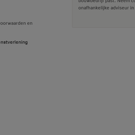
bouwbedrijf past. Neem co
onafhankelijke adviseur in
svoorwaarden en
nstverlening