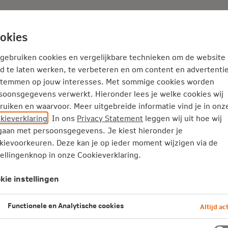
Adviseur
Nieuws
okies
Thema's
Service
 gebruiken cookies en vergelijkbare technieken om de website
d te laten werken, te verbeteren en om content en advertentie
stemmen op jouw interesses. Met sommige cookies worden
 voorkom een verloren genera
soonsgegevens verwerkt. Hieronder lees je welke cookies wij
ruiken en waarvoor. Meer uitgebreide informatie vind je in onz
kieverklaring
. In ons
Privacy Statement
leggen wij uit hoe wij
 vanaf de jaren '90 bezig met pensioen
aan met persoonsgegevens. Je kiest hieronder je
vieskantoor Montae & Partners. Ook Wil
kievoorkeuren. Deze kan je op ieder moment wijzigen via de
tellingenknop in onze Cookieverklaring.
t vak en is verantwoordelijk voor de
nbedrijf van Nationale-Nederlanden.
kie instellingen
rd over pensioen en worden gedreven d
Functionele en Analytische cookies
Altijd act
woordelijkheid. We spraken met Heleen