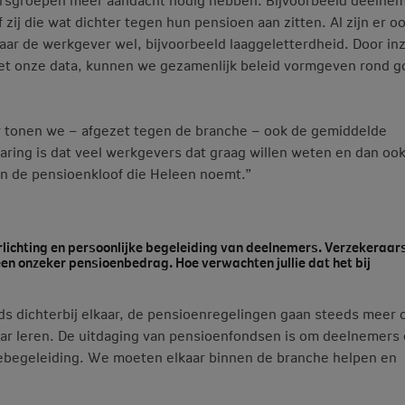
zij die wat dichter tegen hun pensioen aan zitten. Al zijn er o
maar de werkgever wel, bijvoorbeeld laaggeletterdheid. Door in
et onze data, kunnen we gezamenlijk beleid vormgeven rond g
er tonen we – afgezet tegen de branche – ook de gemiddelde
aring is dat veel werkgevers dat graag willen weten en dan oo
aan de pensioenkloof die Heleen noemt.”
lichting en persoonlijke begeleiding van deelnemers. Verzekeraars 
en onzeker pensioenbedrag. Hoe verwachten jullie dat het bij
s dichterbij elkaar, de pensioenregelingen gaan steeds meer 
kaar leren. De uitdaging van pensioenfondsen is om deelnemers
zebegeleiding. We moeten elkaar binnen de branche helpen en