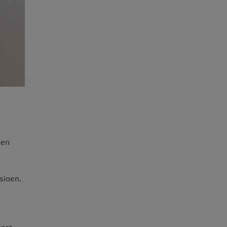
ten
sioen.
mers