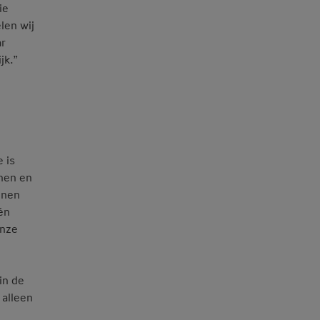
ie
len wij
ar
jk.”
 is
nnen en
nnen
én
onze
in de
 alleen