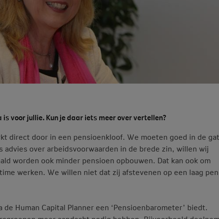
is voor jullie. Kun je daar iets meer over vertellen?
werkt direct door in een pensioenkloof. We moeten goed in de ga
s advies over arbeidsvoorwaarden in de brede zin, willen wij
taald worden ook minder pensioen opbouwen. Dat kan ook om
ime werken. We willen niet dat zij afstevenen op een laag pen
a de Human Capital Planner een ‘Pensioenbarometer’ biedt.
rsgroepen meer aandacht nodig hebben. Bijvoorbeeld deelne