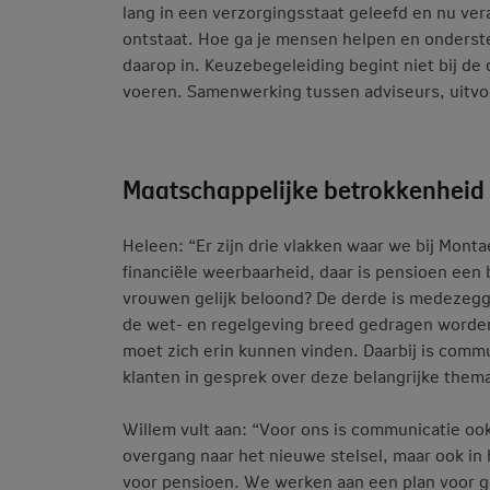
lang in een verzorgingsstaat geleefd en nu ve
ontstaat. Hoe ga je mensen helpen en onderst
daarop in. Keuzebegeleiding begint niet bij de
voeren. Samenwerking tussen adviseurs, uitvoe
Maatschappelijke betrokkenheid 
Heleen: “Er zijn drie vlakken waar we bij Mont
financiële weerbaarheid, daar is pensioen een
vrouwen gelijk beloond? De derde is medezegge
de wet- en regelgeving breed gedragen worden
moet zich erin kunnen vinden. Daarbij is comm
klanten in gesprek over deze belangrijke thema
Willem vult aan: “Voor ons is communicatie ook 
overgang naar het nieuwe stelsel, maar ook in he
voor pensioen. We werken aan een plan voor g