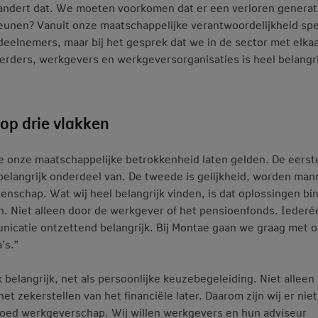
randert dat. We moeten voorkomen dat er een verloren generat
eunen? Vanuit onze maatschappelijke verantwoordelijkheid spe
 deelnemers, maar bij het gesprek dat we in de sector met elka
rders, werkgevers en werkgeversorganisaties is heel belangri
op drie vlakken
ae onze maatschappelijke betrokkenheid laten gelden. De eerste
 belangrijk onderdeel van. De tweede is gelijkheid, worden ma
nschap. Wat wij heel belangrijk vinden, is dat oplossingen bi
. Niet alleen door de werkgever of het pensioenfonds. Iederé
unicatie ontzettend belangrijk. Bij Montae gaan we graag met 
’s.”
belangrijk, net als persoonlijke keuzebegeleiding. Niet alleen 
t zekerstellen van het financiële later. Daarom zijn wij er niet
oed werkgeverschap. Wij willen werkgevers en hun adviseur