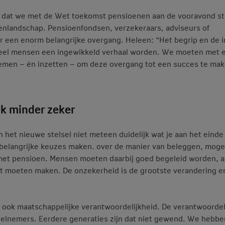
t dat we met de Wet toekomst pensioenen aan de vooravond s
oenlandschap. Pensioenfondsen, verzekeraars, adviseurs of
r een enorm belangrijke overgang. Heleen: “Het begrip en de 
veel mensen een ingewikkeld verhaal worden. We moeten met e
emen – én inzetten – om deze overgang tot een succes te mak
jk minder zeker
n het nieuwe stelsel niet meteen duidelijk wat je aan het einde
belangrijke keuzes maken. over de manier van beleggen, mogel
met pensioen. Mensen moeten daarbij goed begeleid worden, 
t moeten maken. De onzekerheid is de grootste verandering e
 is ook maatschappelijke verantwoordelijkheid. De verantwoordel
eelnemers. Eerdere generaties zijn dat niet gewend. We hebbe