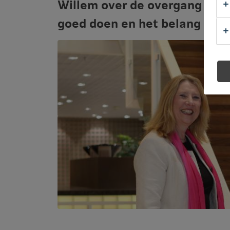
Willem over de overgang naar
goed doen en het belang van 