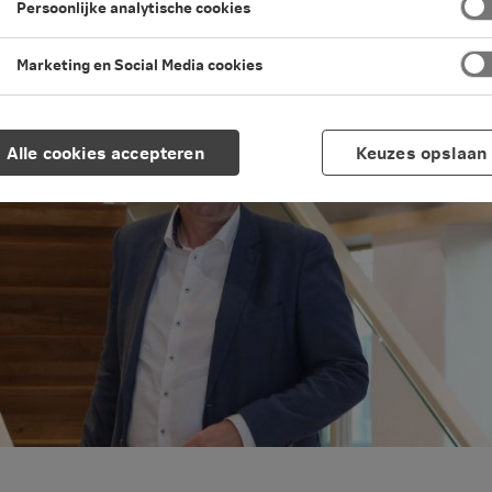
 een nieuw pensioenstelsel, het met el
Persoonlijke analytische cookies
persoonlijke keuzebegeleiding.
Marketing en Social Media cookies
Alle cookies accepteren
Keuzes opslaan