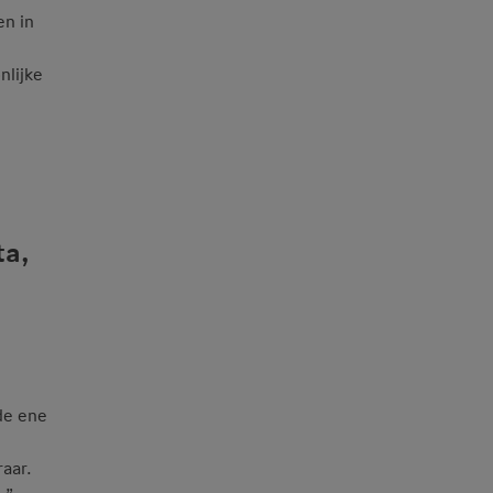
en in
nlijke
ta,
de ene
aar.