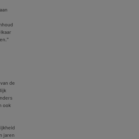
taan
inhoud
lkaar
en.”
 van de
ijk
anders
n ook
ijkheid
n jaren