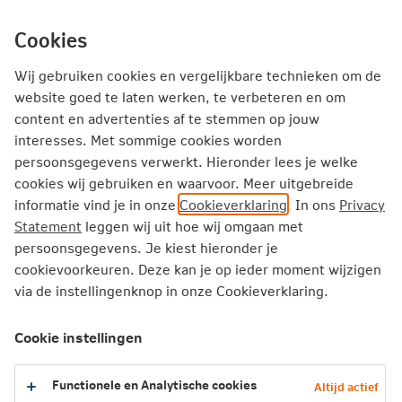
Ga
inhoud
Inloggen
Zakelijk
direct
Cookies
naar
Producten
Thema's
Service
Wij gebruiken cookies en vergelijkbare technieken om de
website goed te laten werken, te verbeteren en om
content en advertenties af te stemmen op jouw
Zakelijk
Inkomensverzekeringen
interesses. Met sommige cookies worden
Human Capital Planner Verzuimverzekering
persoonsgegevens verwerkt. Hieronder lees je welke
cookies wij gebruiken en waarvoor. Meer uitgebreide
informatie vind je in onze
Cookieverklaring
. In ons
Privacy
Human Capital Planner
Statement
leggen wij uit hoe wij omgaan met
persoonsgegevens. Je kiest hieronder je
Bekijk je verzuimcijfers en vergelijk ze met je sector
cookievoorkeuren. Deze kan je op ieder moment wijzigen
Naar de HCP
via de instellingenknop in onze Cookieverklaring.
Cookie instellingen
Wat is de Human Capital Planner?
Functionele en Analytische cookies
Altijd actief