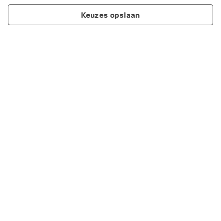
Keuzes opslaan
Producten
Thema's
Regel het zelf online