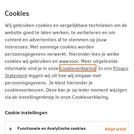
Ga
inhoud
mijn.nn
Particulier
direct
Cookies
naar
Producten
Service en Contact
Inspiratie
Wij gebruiken cookies en vergelijkbare technieken om de
website goed te laten werken, te verbeteren en om
content en advertenties af te stemmen op jouw
Particulier
Zorgverzekering
Vergoedingen
interesses. Met sommige cookies worden
Ziekenhuisverpleging
persoonsgegevens verwerkt. Hieronder lees je welke
cookies wij gebruiken en waarvoor. Meer uitgebreide
informatie vind je in onze
Cookieverklaring
. In ons
Privacy
Ziekenhuisverpleging
Statement
leggen wij uit hoe wij omgaan met
persoonsgegevens. Je kiest hieronder je
Een opname in het ziekenhuis wordt voor maximaal 365
cookievoorkeuren. Deze kan je op ieder moment wijzigen
dagen vergoed. Hieronder vallen dagverpleging,
via de instellingenknop in onze Cookieverklaring.
meerdaagse verpleging en verzorging. Ook de kosten
voor de specialist tijdens de opname, de bijkomende
Cookie instellingen
kosten (kosten tijdens ziekenhuisopname), gebruik van
operatiekamer, genees- en verbandmiddelen en
Functionele en Analytische cookies
Altijd actief
röntgenfoto’s in ziekenhuis vallen onder deze vergoeding.