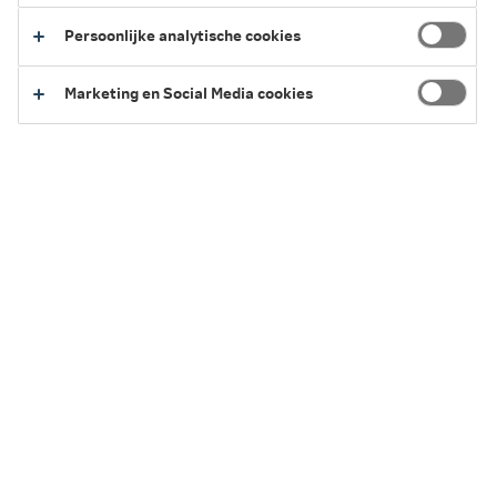
Persoonlijke analytische cookies
2026
Marketing en Social Media cookies
2025
Terug naar het overzicht van vergoedingen
Service en Contact
We kunnen je op verschillende manieren helpen.
Regel het eenvoudig zelf of neem contact
met ons op.
Naar Service en Contact