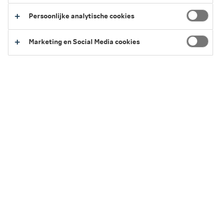
2025
Persoonlijke analytische cookies
Terug naar het overzicht van vergoedingen
Marketing en Social Media cookies
Service en Contact
We kunnen je op verschillende manieren helpen.
Regel het eenvoudig zelf of neem contact
met ons op.
Naar Service en Contact