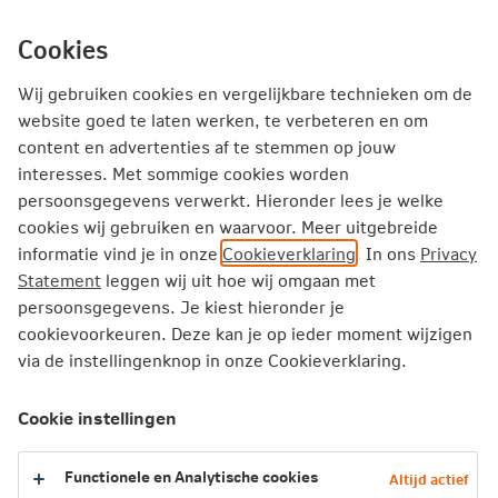
Ga
inhoud
mijn.nn
Particulier
direct
Cookies
naar
Producten
Service en Contact
Inspiratie
Wij gebruiken cookies en vergelijkbare technieken om de
website goed te laten werken, te verbeteren en om
content en advertenties af te stemmen op jouw
Particulier
Zorgverzekering
Vergoedingen
interesses. Met sommige cookies worden
Geriatrische revalidatiezorg
persoonsgegevens verwerkt. Hieronder lees je welke
cookies wij gebruiken en waarvoor. Meer uitgebreide
informatie vind je in onze
Cookieverklaring
. In ons
Privacy
Geriatrische revalidatiezorg
Statement
leggen wij uit hoe wij omgaan met
persoonsgegevens. Je kiest hieronder je
Geriatrische revalidatiezorg is de zorg voor kwetsbare
cookievoorkeuren. Deze kan je op ieder moment wijzigen
ouderen. In een revalidatie-instelling krijg je meerdere
via de instellingenknop in onze Cookieverklaring.
soorten zorg tegelijk, bijvoorbeeld van een
fysiotherapeut, ergotherapeut en logopedist.
Cookie instellingen
2026
Functionele en Analytische cookies
Altijd actief