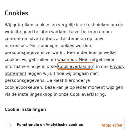
Ga
inhoud
mijn.nn
Particulier
direct
Cookies
naar
Producten
Service en Contact
Inspiratie
Wij gebruiken cookies en vergelijkbare technieken om de
website goed te laten werken, te verbeteren en om
content en advertenties af te stemmen op jouw
Particulier
Zorgverzekering
Vergoedingen
interesses. Met sommige cookies worden
Waarschuwingsinstallatie
persoonsgegevens verwerkt. Hieronder lees je welke
cookies wij gebruiken en waarvoor. Meer uitgebreide
informatie vind je in onze
Cookieverklaring
. In ons
Privacy
Waarschuwingsinstallatie
Statement
leggen wij uit hoe wij omgaan met
persoonsgegevens. Je kiest hieronder je
Wek- en waarschuwingsinstallaties zijn bedoeld voor
cookievoorkeuren. Deze kan je op ieder moment wijzigen
slechthorenden. Denk aan belsystemen waarbij de
via de instellingenknop in onze Cookieverklaring.
deurbel en de telefoonbel worden vervangen door
lichtsignalen. Of aan trilwekkers, die onder het kussen
Cookie instellingen
kunnen worden gelegd.
Functionele en Analytische cookies
Altijd actief
Je komt in aanmerking voor vergoeding als je een