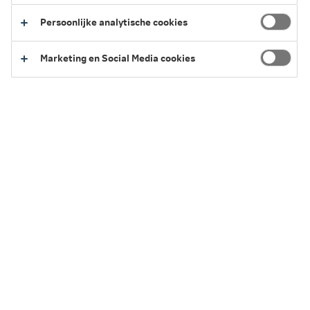
revalideerbaar oor hebt met tenminste een verlies van 35
Persoonlijke analytische cookies
dB (verkregen bij frequenties van 1.000, 2.000 en 4.000
Hz) en:
Marketing en Social Media cookies
hulpmiddelen ter correctie van stoornissen in de
hoorfunctie onvoldoende verbetering bieden of
als de wek- of waarschuwingsinstallatie andere
hulpmiddelen vervangen die de hoorfunctie corrigeren
zoals een hoortoestel.
2026
2025
Terug naar het overzicht van vergoedingen