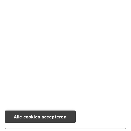
Service en Contact
We kunnen je op verschillende manieren helpen.
Regel het eenvoudig zelf of neem contact
met ons op.
Naar Service en Contact
Alle cookies accepteren