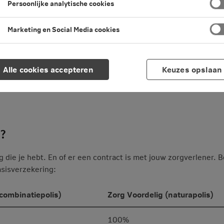
Persoonlijke analytische cookies
aratuur;
Marketing en Social Media cookies
paratuur;
oorde gehoorfunctie;
Alle cookies accepteren
Keuzes opslaan
raak- en taalstoornissen voor kinderen.
g?
 die je hebt. En of er een contract is met jouw zorgverlener. B
asisverzekering:
(combinatiepolis)
Zorg Voordelig (naturapolis)
100%