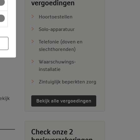
vergoedingen
Hoortoestellen
Solo-apparatuur
Telefonie (doven en
slechthorenden)
Waarschuwings-
installatie
Zintuiglijk beperkten zorg
ekijk
Bekijk alle vergoedingen
Check onze 2
basisverzekeringen