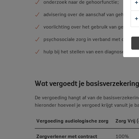
onderzoek naar de gehoorfunctie;
advisering over de aanschaf van gehoorapp
voorlichting over het gebruik van gehoorap
psychosociale zorg in verband met de gest
hulp bij het stellen van een diagnose bij sp
Wat vergoedt je basisverzekerin
De vergoeding hangt af van de basisverzekering
hieronder hoeveel je vergoed krijgt vanuit je b
Vergoeding audiologische zorg
Zorg Vrij 
Zorgverlener met contract
100%