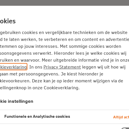
Adviseur
Nieuws
okies
Service en Contact
Inspiratie
 gebruiken cookies en vergelijkbare technieken om de website
d te laten werken, te verbeteren en om content en advertentie
stemmen op jouw interesses. Met sommige cookies worden
Audiologische zorg
soonsgegevens verwerkt. Hieronder lees je welke cookies wij
ruiken en waarvoor. Meer uitgebreide informatie vind je in onz
kieverklaring
. In ons
Privacy Statement
leggen wij uit hoe wij
aan met persoonsgegevens. Je kiest hieronder je
: het voorkomen, opsporen, onderzoeken en behandelen van s
kievoorkeuren. Deze kan je op ieder moment wijzigen via de
 oorsuizen (tinnitus).
tellingenknop in onze Cookieverklaring.
kie instellingen
n 2026
Functionele en Analytische cookies
Altijd act