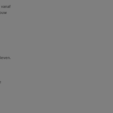
 vanaf
jouw
rieven.
e