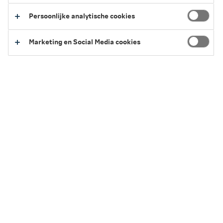
Persoonlijke analytische cookies
Terug naar het overzicht van vergoedingen
Marketing en Social Media cookies
Service en Contact
We kunnen je op verschillende manieren helpen.
Regel het eenvoudig zelf of neem contact
met ons op.
Naar Service en Contact