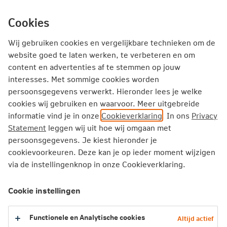
Ga
inhoud
mijn.nn
Particulier
direct
Cookies
naar
Producten
Service en Contact
Inspiratie
Wij gebruiken cookies en vergelijkbare technieken om de
website goed te laten werken, te verbeteren en om
content en advertenties af te stemmen op jouw
Particulier
Zorgverzekering
Vergoedingen
interesses. Met sommige cookies worden
Tandheelkunde tot 18 jaar
persoonsgegevens verwerkt. Hieronder lees je welke
cookies wij gebruiken en waarvoor. Meer uitgebreide
informatie vind je in onze
Cookieverklaring
. In ons
Privacy
Tandheelkunde tot 18 jaar
Statement
leggen wij uit hoe wij omgaan met
persoonsgegevens. Je kiest hieronder je
Mondzorg is tandheelkundige zorg door een tandarts,
cookievoorkeuren. Deze kan je op ieder moment wijzigen
mondhygiënist, tandprotheticus of instelling voor
via de instellingenknop in onze Cookieverklaring.
jeugdtandverzorging.
Cookie instellingen
2026
Functionele en Analytische cookies
Altijd actief
2025