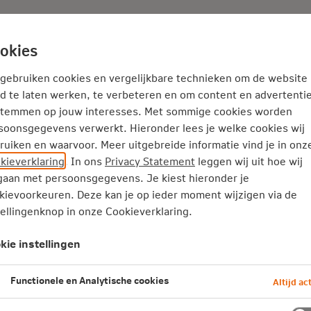
Adviseur
Nieuws
okies
Service en Contact
Inspiratie
 gebruiken cookies en vergelijkbare technieken om de website
d te laten werken, te verbeteren en om content en advertentie
stemmen op jouw interesses. Met sommige cookies worden
Schedelbeschermer (kap)
soonsgegevens verwerkt. Hieronder lees je welke cookies wij
ap)
ruiken en waarvoor. Meer uitgebreide informatie vind je in onz
kieverklaring
. In ons
Privacy Statement
leggen wij uit hoe wij
aan met persoonsgegevens. Je kiest hieronder je
 personen die een grote kans hebben op vallen en hierdoor de
kievoorkeuren. Deze kan je op ieder moment wijzigen via de
 je een schedeldefect hebt of als je door regelmatige evenwic
tellingenknop in onze Cookieverklaring.
edeldefect kan ontstaan.
kie instellingen
Functionele en Analytische cookies
Altijd act
kap) in 2026