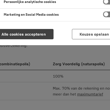
Persoonlijke analytische cookies
ng en aanvullende verzekering.
Marketing en Social Media cookies
g?
Alle cookies accepteren
Keuzes opslaan
 die je hebt. En of er een contract is met jouw zorgverlener. B
asisverzekering:
(combinatiepolis)
Zorg Voordelig (naturapolis)
100%
Max. 70% van de rekening en no
meer dan het
maximumtarief