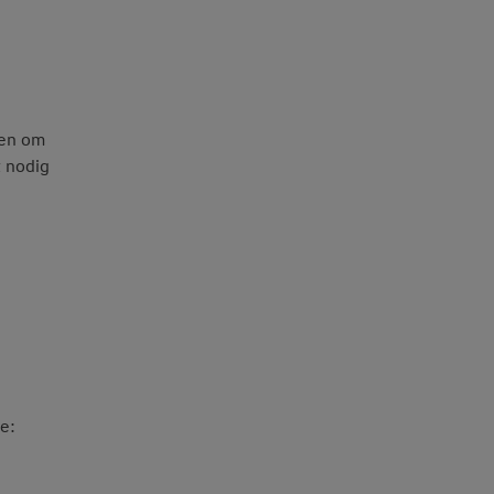
men om
t nodig
e: