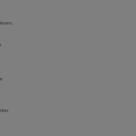
rieven.
e
de
rker