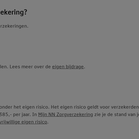
zekering?
erzekeringen.
alen. Lees meer over de
eigen bijdrage
.
onder het eigen risico. Het eigen risico geldt voor verzekerden
385,- per jaar. In
Mijn NN Zorgverzekering
zie je de stand van 
rijwillige eigen risico
.