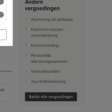
Andere
vergoedingen
Alarmering bij epilepsie
Elastische kousen -
vochtafdrijving
ekijk
Eventrecording
Persoonlijk
alarmeringssysteem
Verbruiksartikel
Zuurstoftoediening
oit
Bekijk alle vergoedingen