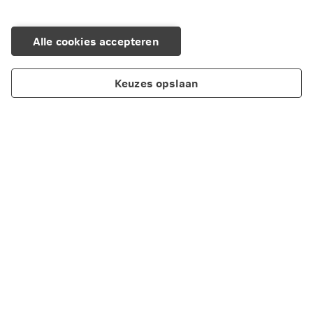
Alle cookies accepteren
Keuzes opslaan
Over Nationale-Nederlanden
Maatschappelijk verantwoord ondernemen
Cookieverklaring
Privacy
Disclaimer
Toegankelijkheid
Scherm delen