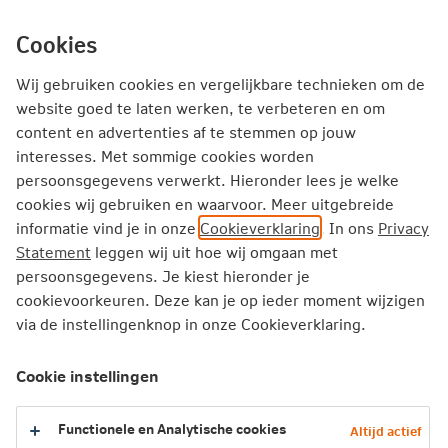
Ga
inhoud
mijn.nn
Particulier
direct
Cookies
naar
Producten
Service en Contact
Inspiratie
Wij gebruiken cookies en vergelijkbare technieken om de
website goed te laten werken, te verbeteren en om
content en advertenties af te stemmen op jouw
Particulier
Service en Contact
Beleggen
interesses. Met sommige cookies worden
persoonsgegevens verwerkt. Hieronder lees je welke
cookies wij gebruiken en waarvoor. Meer uitgebreide
Service en contact: Beleggen
informatie vind je in onze
Cookieverklaring
. In ons
Privacy
Statement
leggen wij uit hoe wij omgaan met
Hoe kan Sanne je helpen?
persoonsgegevens. Je kiest hieronder je
cookievoorkeuren. Deze kan je op ieder moment wijzigen
via de instellingenknop in onze Cookieverklaring.
Cookie instellingen
Functionele en Analytische cookies
Altijd actief