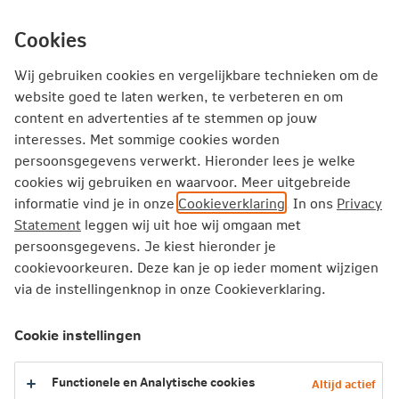
Ga
inhoud
Inloggen
Zakelijk
direct
Cookies
naar
Producten
Thema's
Service
Wij gebruiken cookies en vergelijkbare technieken om de
website goed te laten werken, te verbeteren en om
De vitale organisatie volgens
content en advertenties af te stemmen op jouw
interesses. Met sommige cookies worden
techbedrijf Vanderlande
persoonsgegevens verwerkt. Hieronder lees je welke
cookies wij gebruiken en waarvoor. Meer uitgebreide
In deze ontregelende tijd van coronastress en
informatie vind je in onze
Cookieverklaring
. In ons
Privacy
thuisisolatie is het belangrijker dan ooit om
Statement
leggen wij uit hoe wij omgaan met
aandacht te hebben voor de gezondheid en
persoonsgegevens. Je kiest hieronder je
vitaliteit van werknemers. Welke impact heeft
cookievoorkeuren. Deze kan je op ieder moment wijzigen
via de instellingenknop in onze Cookieverklaring.
het ‘nieuwe werken’ in sociaal isolement op het
gedrag van mensen? Wat zijn blijvende
Cookie instellingen
veranderingen als we straks weer teruggaan
naar onze vertrouwde werklocaties? Mike Lie-A-
Functionele en Analytische cookies
Lien, Health Manager bij Vanderlande, heeft de
Altijd actief