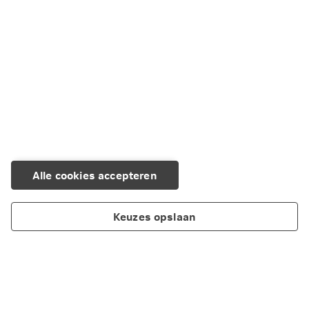
Regel het eenvoudig zelf of neem contact
met ons op.
Naar Service en Contact
Alle cookies accepteren
Keuzes opslaan