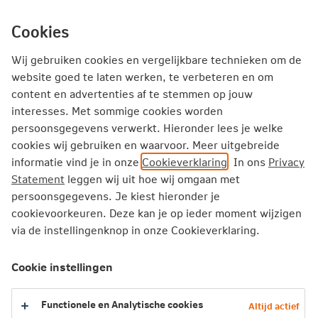
Ga
inhoud
mijn.nn
Particulier
direct
Cookies
naar
Producten
Service en Contact
Inspiratie
Wij gebruiken cookies en vergelijkbare technieken om de
website goed te laten werken, te verbeteren en om
content en advertenties af te stemmen op jouw
Particulier
Zorgverzekering
Vergoedingen
interesses. Met sommige cookies worden
Voorzetkamer
persoonsgegevens verwerkt. Hieronder lees je welke
cookies wij gebruiken en waarvoor. Meer uitgebreide
informatie vind je in onze
Cookieverklaring
. In ons
Privacy
Voorzetkamer
Statement
leggen wij uit hoe wij omgaan met
persoonsgegevens. Je kiest hieronder je
Voorzetkamers zijn apparaten om medicijnen in te
cookievoorkeuren. Deze kan je op ieder moment wijzigen
ademen bij patiënten met astma of COPD (Chronic
via de instellingenknop in onze Cookieverklaring.
Obstructive Pulmonary Disease). Om te zorgen dat het
geneesmiddel direct op de juiste plaats komt, hebben
Cookie instellingen
fabrikanten, naast onder andere tabletten en injecties,
geneesmiddelen ontwikkeld die direct ingeademd moeten
Functionele en Analytische cookies
Altijd actief
worden. Je hebt een medische diagnose nodig van je