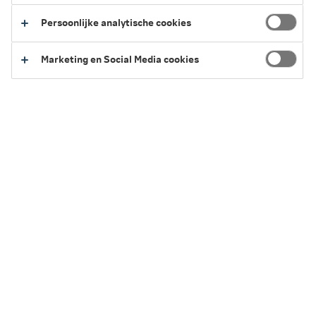
huisarts, medisch specialist, physician assistant,
Persoonlijke analytische cookies
verpleegkundig specialist of gespecialiseerde
verpleegkundige. De zorgverlener moet op het voorschrift
ook de reden van aanvraag aangeven.
Marketing en Social Media cookies
2026
2025
Terug naar het overzicht van vergoedingen
Service en Contact
We kunnen je op verschillende manieren helpen.