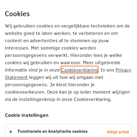
Ga
inhoud
mijn.nn
Particulier
direct
Cookies
naar
Producten
Service en Contact
Inspiratie
Wij gebruiken cookies en vergelijkbare technieken om de
website goed te laten werken, te verbeteren en om
content en advertenties af te stemmen op jouw
Particulier
Zorgverzekering
Vergoedingen
interesses. Met sommige cookies worden
Sta-orthese
persoonsgegevens verwerkt. Hieronder lees je welke
cookies wij gebruiken en waarvoor. Meer uitgebreide
informatie vind je in onze
Cookieverklaring
. In ons
Privacy
Sta-orthese
Statement
leggen wij uit hoe wij omgaan met
persoonsgegevens. Je kiest hieronder je
Een sta-orthese vervangt zo goed mogelijk een verloren
cookievoorkeuren. Deze kan je op ieder moment wijzigen
gegane lichaamsfunctie. Sta-orthesen zijn bijvoorbeeld
via de instellingenknop in onze Cookieverklaring.
een staplank, statafel en sta-unit.
Cookie instellingen
2026
Functionele en Analytische cookies
Altijd actief
2025