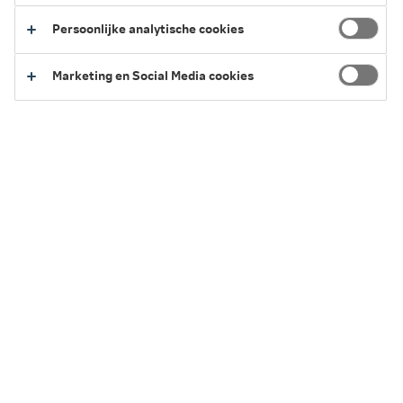
Persoonlijke analytische cookies
Terug naar het overzicht van vergoedingen
Marketing en Social Media cookies
Service en Contact
We kunnen je op verschillende manieren helpen.
Regel het eenvoudig zelf of neem contact
met ons op.
Naar Service en Contact