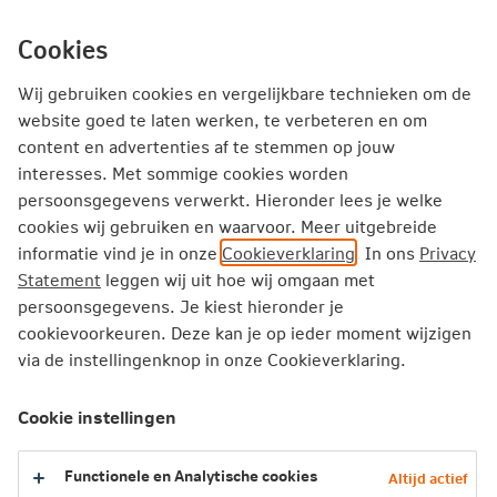
Ga
inhoud
mijn.nn
Particulier
direct
Cookies
naar
Producten
Service en Contact
Inspiratie
Wij gebruiken cookies en vergelijkbare technieken om de
website goed te laten werken, te verbeteren en om
content en advertenties af te stemmen op jouw
Particulier
Zorgverzekering
Vergoedingen
interesses. Met sommige cookies worden
Orthodontie in bijzondere gevallen
persoonsgegevens verwerkt. Hieronder lees je welke
cookies wij gebruiken en waarvoor. Meer uitgebreide
informatie vind je in onze
Cookieverklaring
. In ons
Privacy
Orthodontie in bijzondere gevallen
Statement
leggen wij uit hoe wij omgaan met
persoonsgegevens. Je kiest hieronder je
Orthodontie is een specialisme binnen de mondzorg. Een
cookievoorkeuren. Deze kan je op ieder moment wijzigen
orthodontist probeert de stand van de tanden en kiezen in
via de instellingenknop in onze Cookieverklaring.
de kaak zo goed mogelijk te krijgen. Er is sprake van
orthodontie in een bijzonder geval als je een zeer ernstige
Cookie instellingen
ontwikkelings- of groeistoornis aan jouw tanden, kaak en
mond (het tand-kaak-mondstelsel) heeft.
Functionele en Analytische cookies
Altijd actief