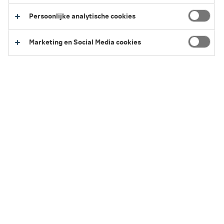
2026
Persoonlijke analytische cookies
2025
Marketing en Social Media cookies
Terug naar het overzicht van vergoedingen
Service en Contact
We kunnen je op verschillende manieren helpen.
Regel het eenvoudig zelf of neem contact
met ons op.
Naar Service en Contact