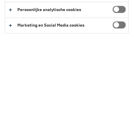
Terug naar het overzicht van vergoedingen
Persoonlijke analytische cookies
Marketing en Social Media cookies
Service en Contact
We kunnen je op verschillende manieren helpen.
Regel het eenvoudig zelf of neem contact
met ons op.
Naar Service en Contact