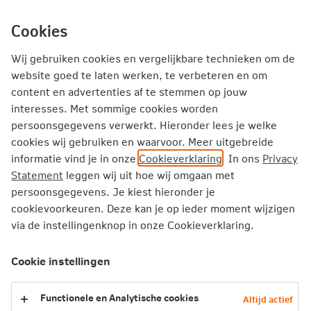
Ga
inhoud
mijn.nn
Particulier
direct
Cookies
naar
Producten
Service en Contact
Inspiratie
Wij gebruiken cookies en vergelijkbare technieken om de
website goed te laten werken, te verbeteren en om
content en advertenties af te stemmen op jouw
Particulier
Zorgverzekering
Vergoedingen
interesses. Met sommige cookies worden
Orthodontie vanaf 18 jaar vergoeding
persoonsgegevens verwerkt. Hieronder lees je welke
cookies wij gebruiken en waarvoor. Meer uitgebreide
informatie vind je in onze
Cookieverklaring
. In ons
Privacy
Orthodontie vanaf 18 jaar
Statement
leggen wij uit hoe wij omgaan met
vergoeding
persoonsgegevens. Je kiest hieronder je
cookievoorkeuren. Deze kan je op ieder moment wijzigen
via de instellingenknop in onze Cookieverklaring.
2026
Cookie instellingen
2025
Functionele en Analytische cookies
Altijd actief