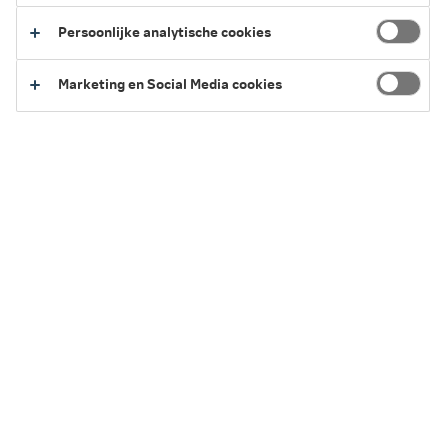
Persoonlijke analytische cookies
Hulp bij mantelzorg
Ook al doe je het met liefde: mantelzorg kan best zwaar
Marketing en Social Media cookies
zijn. Vaak pak je steeds meer taken op. Kan je wel wat
hulp gebruiken? Check hier welke hulp we bieden vanuit
onze zorgverzekering.
Bekijk de vergoedingen
Vind je pakket
We kennen allemaal wel iemand die zorgt voor een
moeder, broer of buur. Ruim 1 op de 4 Nederlanders is
namelijk mantelzorger. En van deze groep is 10%
zwaarbelast. Als zorgverzekeraar zien we dat jij onmisbaar
bent voor je geliefde. Daarom supporten we je waar dat