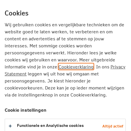
Ga
inhoud
mijn.nn
Particulier
direct
Cookies
naar
Producten
Service en Contact
Inspiratie
Wij gebruiken cookies en vergelijkbare technieken om de
website goed te laten werken, te verbeteren en om
content en advertenties af te stemmen op jouw
Particulier
Zorgverzekering
Services
interesses. Met sommige cookies worden
Hulp bij mantelzorg
persoonsgegevens verwerkt. Hieronder lees je welke
cookies wij gebruiken en waarvoor. Meer uitgebreide
informatie vind je in onze
Cookieverklaring
. In ons
Privacy
Statement
leggen wij uit hoe wij omgaan met
persoonsgegevens. Je kiest hieronder je
cookievoorkeuren. Deze kan je op ieder moment wijzigen
via de instellingenknop in onze Cookieverklaring.
Cookie instellingen
Functionele en Analytische cookies
Altijd actief