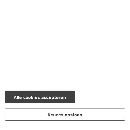
Gezondeboel
Vi Health app
Online apotheek
HalloSlaap
Alle cookies accepteren
Keuzes opslaan