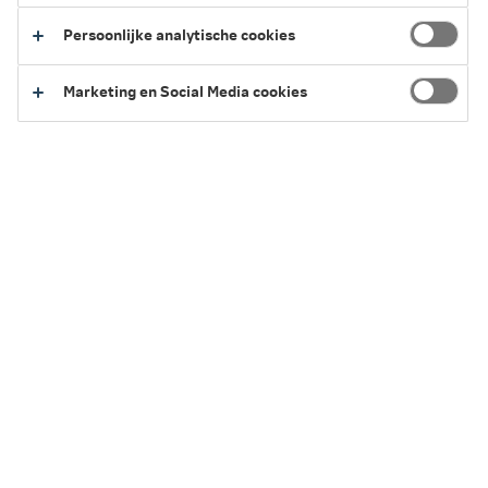
HalloSlaap
Persoonlijke analytische cookies
Hét slaapplatform voor ondersteuning bij
slaapproblemen
Marketing en Social Media cookies
Ontdek in drie minuten je slaapscore met de anonieme
slaapscan
Standaard bij je zorgverzekering van Nationale-
Nederlanden
Misschien droom je er wel van: 's avonds direct in slaap
vallen en doorslapen tot de wekker gaat. Veel mensen
hebben namelijk last van slapeloosheid. Bij 1 op de 4
Nederlanders is er zelfs sprake van een slaapprobleem.
Gelukkig is er HalloSlaap. HalloSlaap helpt je met het
aanpakken van jouw slaapproblemen, voor een gezonde
en betere nachtrust.