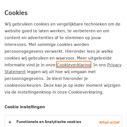
Ga
inhoud
mijn.nn
Particulier
direct
Cookies
naar
Producten
Service en Contact
Inspiratie
Wij gebruiken cookies en vergelijkbare technieken om de
website goed te laten werken, te verbeteren en om
content en advertenties af te stemmen op jouw
Particulier
Zorgverzekering
Services
HalloSlaap
interesses. Met sommige cookies worden
persoonsgegevens verwerkt. Hieronder lees je welke
cookies wij gebruiken en waarvoor. Meer uitgebreide
informatie vind je in onze
Cookieverklaring
. In ons
Privacy
Statement
leggen wij uit hoe wij omgaan met
persoonsgegevens. Je kiest hieronder je
cookievoorkeuren. Deze kan je op ieder moment wijzigen
via de instellingenknop in onze Cookieverklaring.
Cookie instellingen
Functionele en Analytische cookies
Altijd actief