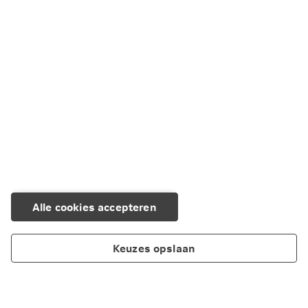
Vi Health app
Online apotheek
HalloSlaap
Alle cookies accepteren
Keuzes opslaan