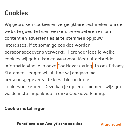
Ga
inhoud
mijn.nn
Particulier
direct
Cookies
naar
Producten
Service en Contact
Inspiratie
Wij gebruiken cookies en vergelijkbare technieken om de
website goed te laten werken, te verbeteren en om
content en advertenties af te stemmen op jouw
Particulier
Verzekeren
Schade melden
interesses. Met sommige cookies worden
Aansprakelijkheidsverzekering
persoonsgegevens verwerkt. Hieronder lees je welke
cookies wij gebruiken en waarvoor. Meer uitgebreide
informatie vind je in onze
Cookieverklaring
. In ons
Privacy
Schade melden op je
Statement
leggen wij uit hoe wij omgaan met
persoonsgegevens. Je kiest hieronder je
Aansprakelijkheidsverzekering
cookievoorkeuren. Deze kan je op ieder moment wijzigen
via de instellingenknop in onze Cookieverklaring.
Heb je schade aan iemand anders of aan de
spullen van iemand anders veroorzaakt? Dan
Cookie instellingen
meld je deze eenvoudig online via mijn.nn. In een
aantal gevallen kan de schade direct uitbetaald
Functionele en Analytische cookies
Altijd actief
worden.