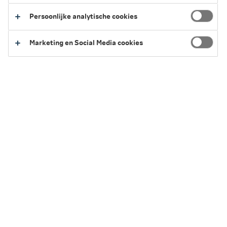
Bouw je pensioen op in het Persoonlijk Pensioen Plan of
Persoonlijke analytische cookies
het Pensioen Continu Plan binnen de Dynamisch
beleggingsvorm? Dan lees je hier alles over de manier
Marketing en Social Media cookies
waarop we voor jou beleggen. En over de verschillen
tussen de lifecycles waaruit je zelf kan kiezen. Welke
beleggingsvorm je werkgever heeft gekozen voor je
pensioenregeling, vind je in laag 2 van Pensioen 1-2-3 of
je pensioenreglement.
Beleggen met je pensioengeld
Passieve beleggingsvorm
Dynamische beleggingsvorm
Zelf je beleggingsfondsen kiezen