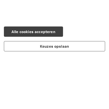
Alle cookies accepteren
Keuzes opslaan
Over Nationale-Nederlanden
Maatschappelijk verantwoord ondernemen
Cookieverklaring