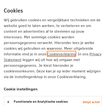
Ga
inhoud
mijn.nn
Particulier
direct
Cookies
naar
Producten
Service en Contact
Inspiratie
Wij gebruiken cookies en vergelijkbare technieken om de
website goed te laten werken, te verbeteren en om
content en advertenties af te stemmen op jouw
Particulier
Pensioen
interesses. Met sommige cookies worden
Beleggen voor een hoger pensioen
persoonsgegevens verwerkt. Hieronder lees je welke
cookies wij gebruiken en waarvoor. Meer uitgebreide
Beleggen met jouw pensioengeld Passief en Dynamisch
informatie vind je in onze
Cookieverklaring
. In ons
Privacy
Dynamische beleggingsvorm
Statement
leggen wij uit hoe wij omgaan met
persoonsgegevens. Je kiest hieronder je
Lifecycles binnen de Dynamische
cookievoorkeuren. Deze kan je op ieder moment wijzigen
via de instellingenknop in onze Cookieverklaring.
beleggingsvorm
Cookie instellingen
Persoonlijk Pensioen Plan of het
Pensioen Continu Plan
Functionele en Analytische cookies
Altijd actief