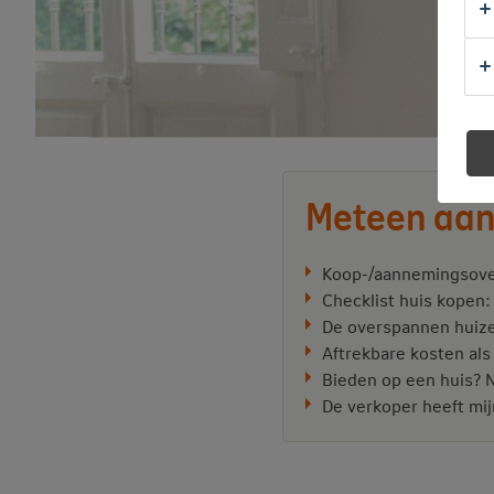
Meteen aan
Koop-/aannemingsove
Checklist huis kopen:
De overspannen huize
Aftrekbare kosten als 
Bieden op een huis? N
De verkoper heeft mi