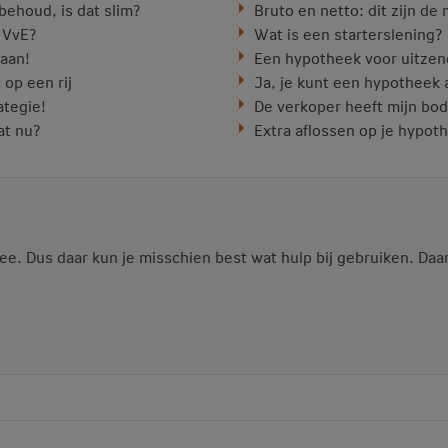
behoud, is dat slim?
Bruto en netto: dit zijn d
 VvE?
Wat is een starterslening?
raan!
Een hypotheek voor uitzen
 op een rij
Ja, je kunt een hypotheek 
ategie!
De verkoper heeft mijn bo
at nu?
Extra aflossen op je hypot
ee. Dus daar kun je misschien best wat hulp bij gebruiken. Daa