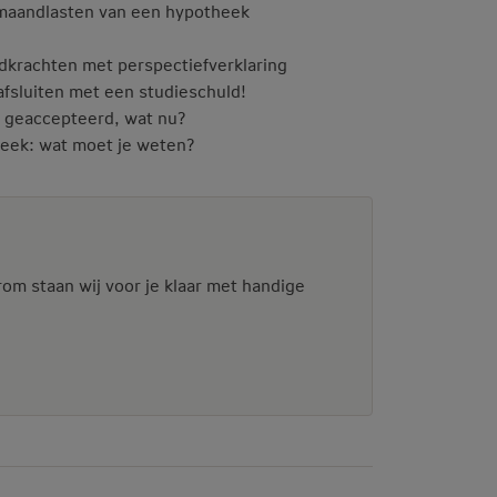
e maandlasten van een hypotheek
dkrachten met perspectiefverklaring
afsluiten met een studieschuld!
d geaccepteerd, wat nu?
heek: wat moet je weten?
rom staan wij voor je klaar met handige