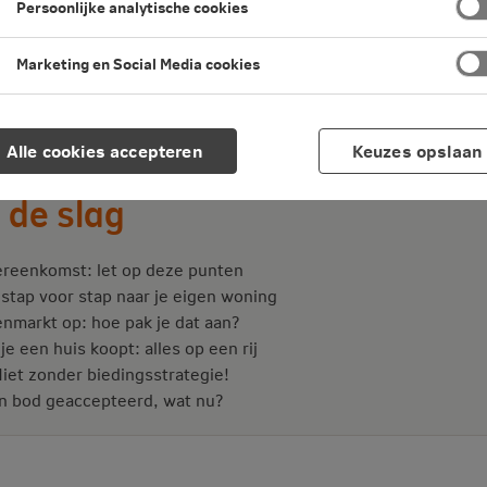
Persoonlijke analytische cookies
Marketing en Social Media cookies
Alle cookies accepteren
Keuzes opslaan
 de slag
reenkomst: let op deze punten
 stap voor stap naar je eigen woning
nmarkt op: hoe pak je dat aan?
je een huis koopt: alles op een rij
iet zonder biedingsstrategie!
jn bod geaccepteerd, wat nu?