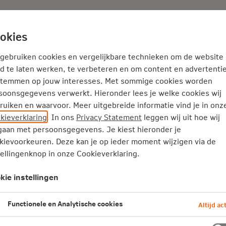
Adviseur
Nieuws
okies
Service en Contact
Inspiratie
 gebruiken cookies en vergelijkbare technieken om de website
d te laten werken, te verbeteren en om content en advertentie
stemmen op jouw interesses. Met sommige cookies worden
soonsgegevens verwerkt. Hieronder lees je welke cookies wij
ruiken en waarvoor. Meer uitgebreide informatie vind je in onz
kieverklaring
. In ons
Privacy Statement
leggen wij uit hoe wij
aan met persoonsgegevens. Je kiest hieronder je
kievoorkeuren. Deze kan je op ieder moment wijzigen via de
tellingenknop in onze Cookieverklaring.
kie instellingen
oi begin. Wat ga je
 te regelen?
Functionele en Analytische cookies
Altijd act