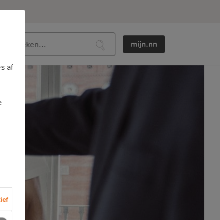
mijn.nn
s af
e
ief