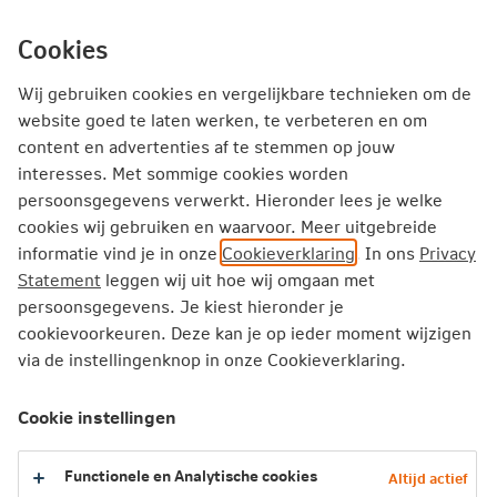
Ga
inhoud
mijn.nn
Particulier
direct
Cookies
naar
Producten
Service en Contact
Inspiratie
Wij gebruiken cookies en vergelijkbare technieken om de
website goed te laten werken, te verbeteren en om
Inspiratie
Huis kopen
content en advertenties af te stemmen op jouw
interesses. Met sommige cookies worden
Checklist huis kopen: stap voor stap naar je eigen woning
persoonsgegevens verwerkt. Hieronder lees je welke
cookies wij gebruiken en waarvoor. Meer uitgebreide
Checklist huis kopen: stap voor
informatie vind je in onze
Cookieverklaring
. In ons
Privacy
stap naar je eigen woning
Statement
leggen wij uit hoe wij omgaan met
persoonsgegevens. Je kiest hieronder je
cookievoorkeuren. Deze kan je op ieder moment wijzigen
Wil je een huis kopen? Leuk! Je zet jezelf al
via de instellingenknop in onze Cookieverklaring.
bijna zitten in je nieuwe woning, klaar voor een
gezellige housewarming. Maar voordat het
Cookie instellingen
zover is, moet er veel geregeld worden. Of het
nu je eerste koopwoning is of niet, een huis
Functionele en Analytische cookies
Altijd actief