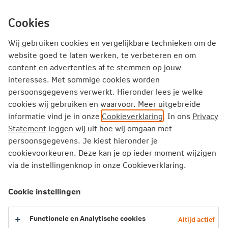
Ga
inhoud
mijn.nn
Particulier
direct
Cookies
naar
Producten
Service en Contact
Inspiratie
Wij gebruiken cookies en vergelijkbare technieken om de
website goed te laten werken, te verbeteren en om
content en advertenties af te stemmen op jouw
Particulier
Zorgverzekering
Vergoedingen
interesses. Met sommige cookies worden
Saxenda vergoeding
persoonsgegevens verwerkt. Hieronder lees je welke
cookies wij gebruiken en waarvoor. Meer uitgebreide
informatie vind je in onze
Cookieverklaring
. In ons
Privacy
Saxenda vergoeding
Statement
leggen wij uit hoe wij omgaan met
persoonsgegevens. Je kiest hieronder je
cookievoorkeuren. Deze kan je op ieder moment wijzigen
2026
via de instellingenknop in onze Cookieverklaring.
2025
Cookie instellingen
Terug naar het overzicht van vergoedingen
Functionele en Analytische cookies
Altijd actief