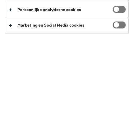
Persoonlijke analytische cookies
Terug naar het overzicht van vergoedingen
Marketing en Social Media cookies
Service en Contact
We kunnen je op verschillende manieren helpen.
Regel het eenvoudig zelf of neem contact
met ons op.
Naar Service en Contact