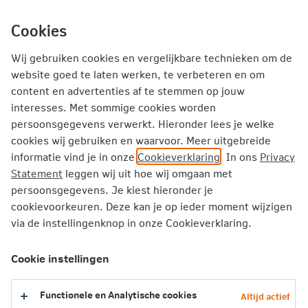
Ga
inhoud
mijn.nn
Particulier
direct
Cookies
naar
Producten
Service en Contact
Inspiratie
Wij gebruiken cookies en vergelijkbare technieken om de
website goed te laten werken, te verbeteren en om
content en advertenties af te stemmen op jouw
Particulier
Zorgverzekering
Vergoedingen
Prothese
interesses. Met sommige cookies worden
persoonsgegevens verwerkt. Hieronder lees je welke
cookies wij gebruiken en waarvoor. Meer uitgebreide
Prothese
informatie vind je in onze
Cookieverklaring
. In ons
Privacy
Statement
leggen wij uit hoe wij omgaan met
Een prothese is een vervanging van een ontbrekend
persoonsgegevens. Je kiest hieronder je
lichaamsdeel door middel van een kunstmatig
cookievoorkeuren. Deze kan je op ieder moment wijzigen
lichaamsdeel. Deze vergoeding gaat over prothesen voor
via de instellingenknop in onze Cookieverklaring.
schouders, armen, handen, benen of voeten.
Cookie instellingen
2026
Functionele en Analytische cookies
Altijd actief
2025