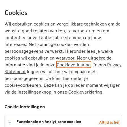
Ga
inhoud
mijn.nn
Particulier
direct
Cookies
naar
Producten
Service en Contact
Inspiratie
Wij gebruiken cookies en vergelijkbare technieken om de
website goed te laten werken, te verbeteren en om
content en advertenties af te stemmen op jouw
Particulier
Zorgverzekering
Vergoedingen
interesses. Met sommige cookies worden
Plastische chirurgie
persoonsgegevens verwerkt. Hieronder lees je welke
cookies wij gebruiken en waarvoor. Meer uitgebreide
informatie vind je in onze
Cookieverklaring
. In ons
Privacy
Plastische chirurgie
Statement
leggen wij uit hoe wij omgaan met
persoonsgegevens. Je kiest hieronder je
Onder plastische chirurgie vallen operaties die worden
cookievoorkeuren. Deze kan je op ieder moment wijzigen
uitgevoerd om het uiterlijk aan te passen. Dit kan uit
via de instellingenknop in onze Cookieverklaring.
functioneel en soms esthetisch oogpunt. Bijvoorbeeld
vanwege een aangeboren afwijking of een opgelopen
Cookie instellingen
verminking. In de Zorgverzekeringswet zijn de regels voor
vergoeding vastgelegd.
Functionele en Analytische cookies
Altijd actief