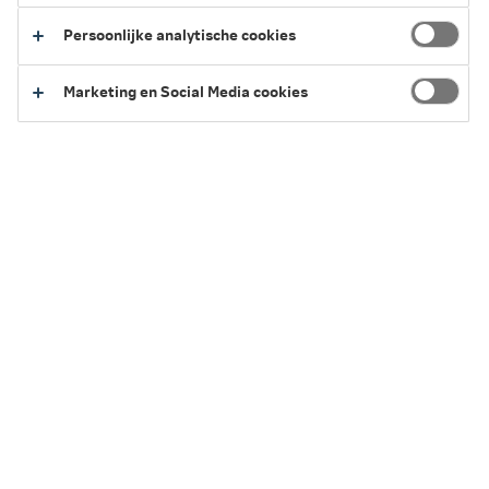
Voorbeelden van plastische chirurgie zijn: ooglidcorrectie,
Persoonlijke analytische cookies
otoplastiek, flapoorcorrectie, buikwandcorrectie en
oorstandcorrectie.
Marketing en Social Media cookies
2026
2025