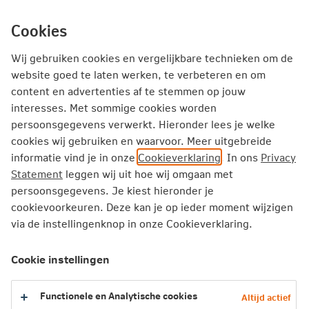
Ga
inhoud
Inloggen
Zakelijk
direct
Cookies
naar
Producten
Thema's
Service
Wij gebruiken cookies en vergelijkbare technieken om de
website goed te laten werken, te verbeteren en om
De verandering: Eccasion wil hét
content en advertenties af te stemmen op jouw
interesses. Met sommige cookies worden
tweedehands elektrische
persoonsgegevens verwerkt. Hieronder lees je welke
autobedrijf van Nederland worden
cookies wij gebruiken en waarvoor. Meer uitgebreide
informatie vind je in onze
Cookieverklaring
. In ons
Privacy
Waarom koopt niet iedereen een tweedehands
Statement
leggen wij uit hoe wij omgaan met
elektrische auto? Die vraag was het vertrekpunt
persoonsgegevens. Je kiest hieronder je
cookievoorkeuren. Deze kan je op ieder moment wijzigen
voor Swapfiets-oprichters Richard Burger en
via de instellingenknop in onze Cookieverklaring.
Martijn Obers. Met het platform Eccasion willen
ze de markt voor tweedehands elektrische auto’s
Cookie instellingen
makkelijker, goedkoper én transparanter maken.
Hoe verliep de weg hiernaartoe? ‘Je gaat continu
Functionele en Analytische cookies
Altijd actief
van uitdaging naar uitdaging.’