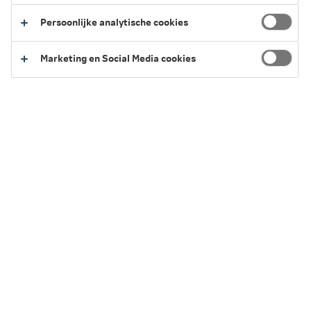
Persoonlijke analytische cookies
Marketing en Social Media cookies
Eccasion gaat op zoek naar de
elektrische auto die bij jou past’
Onderweg naar de bruiloft van hun voormalige
zakenpartner Dirk in Oostenrijk kwamen Martijn en Richard
op het idee voor Eccasion. Het was voorjaar 2024. De
oprichters van het succesvolle Swapfiets hadden in tien
jaar tijd het grootste deelfietsmerk van Nederland