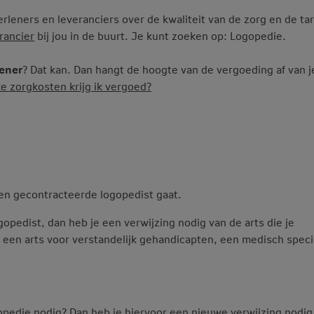
leners en leveranciers over de kwaliteit van de zorg en de ta
rancier
bij jou in de buurt. Je kunt zoeken op: Logopedie.
lener
? Dat kan. Dan hangt de hoogte van de vergoeding af van j
e zorgkosten krijg ik vergoed?
een gecontracteerde logopedist gaat.
opedist, dan heb je een verwijzing nodig van de arts die je
k een arts voor verstandelijk gehandicapten, een medisch specia
pedie nodig? Dan heb je hiervoor een nieuwe verwijzing nodi