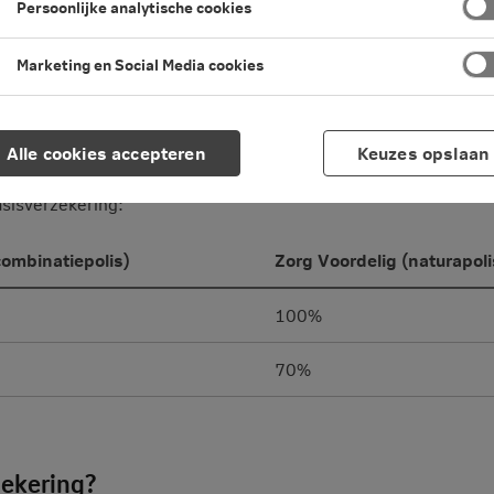
Persoonlijke analytische cookies
ng en aanvullende verzekering.
Marketing en Social Media cookies
g?
Alle cookies accepteren
Keuzes opslaan
 die je hebt. En of er een contract is met jouw zorgverlener. B
asisverzekering:
(combinatiepolis)
Zorg Voordelig (naturapoli
100%
70%
zekering?