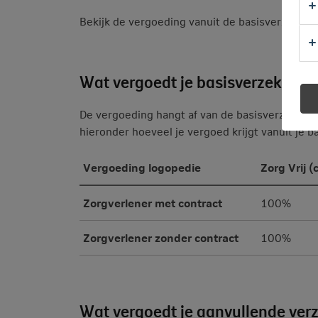
Bekijk de vergoeding vanuit de basisverzekeri
Wat vergoedt je basisverzekerin
De vergoeding hangt af van de basisverzekering
hieronder hoeveel je vergoed krijgt vanuit je b
Vergoeding logopedie
Zorg Vrij 
Zorgverlener met contract
100%
Zorgverlener zonder contract
100%
Wat vergoedt je aanvullende ver