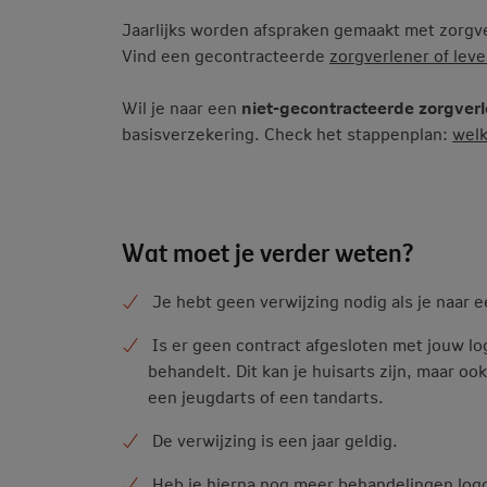
Jaarlijks worden afspraken gemaakt met zorgver
Vind een gecontracteerde
zorgverlener of leve
Wil je naar een
niet-gecontracteerde zorgver
basisverzekering. Check het stappenplan:
welk
Wat moet je verder weten?
Je hebt geen verwijzing nodig als je naar 
Is er geen contract afgesloten met jouw log
behandelt. Dit kan je huisarts zijn, maar oo
een jeugdarts of een tandarts.
De verwijzing is een jaar geldig.
Heb je hierna nog meer behandelingen logo