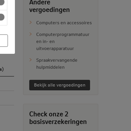
Andere
vergoedingen
Computers en accessoires
Computerprogrammatuur
en in- en
ekijk
uitvoerapparatuur
Spraakvervangende
hulpmiddelen
s)
Bekijk alle vergoedingen
Check onze 2
basisverzekeringen