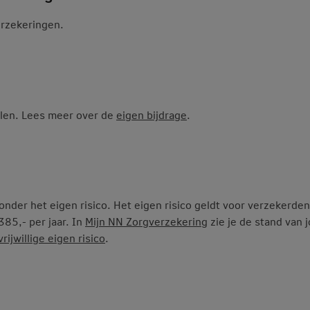
erzekeringen.
alen. Lees meer over de
eigen bijdrage
.
onder het eigen risico. Het eigen risico geldt voor verzekerden
385,- per jaar. In
Mijn NN Zorgverzekering
zie je de stand van 
rijwillige eigen risico
.