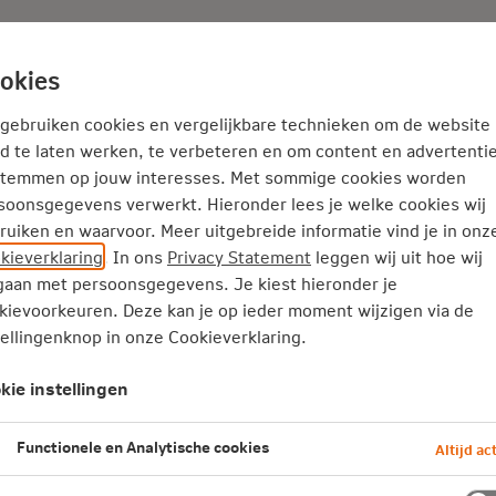
Adviseur
Nieuws
okies
Service en Contact
Inspiratie
 gebruiken cookies en vergelijkbare technieken om de website
d te laten werken, te verbeteren en om content en advertentie
stemmen op jouw interesses. Met sommige cookies worden
Logopedie
soonsgegevens verwerkt. Hieronder lees je welke cookies wij
ruiken en waarvoor. Meer uitgebreide informatie vind je in onz
kieverklaring
. In ons
Privacy Statement
leggen wij uit hoe wij
aan met persoonsgegevens. Je kiest hieronder je
n met praten of slikken. Of mensen die problemen hebben met 
kievoorkeuren. Deze kan je op ieder moment wijzigen via de
 doel heeft en de behandelingen zorgen voor verbetering of he
tellingenknop in onze Cookieverklaring.
kie instellingen
Functionele en Analytische cookies
Altijd act