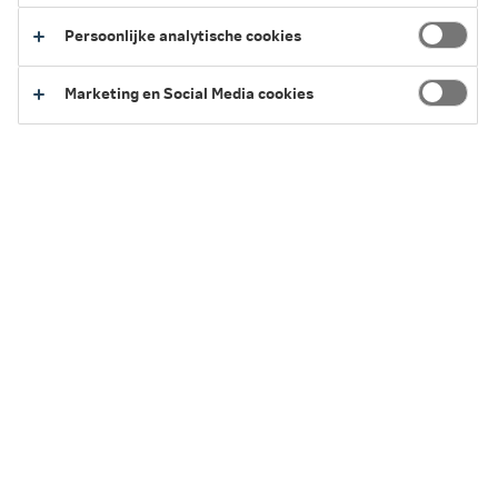
Persoonlijke analytische cookies
Marketing en Social Media cookies
Kan ik mijn overlijdensrisicoverzekering aanpassen?
Wie zijn de verzekerde, verzekeringnemer en
begunstigde?
Wanneer wordt het bedrag uitgekeerd?
Waarom is een medische vragenlijst of medische
keuring nodig?
Meer over de overlijdensrisicoverzekering