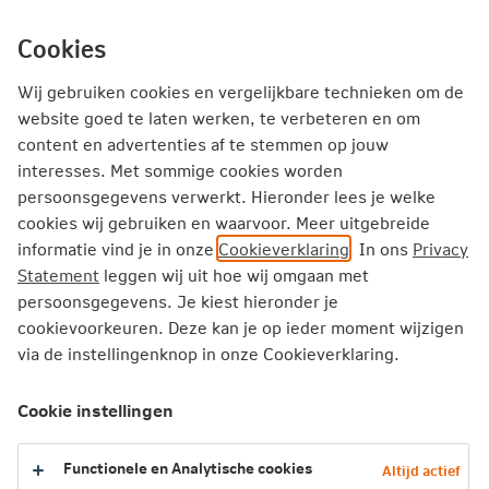
Ga
inhoud
mijn.nn
Particulier
direct
Cookies
naar
Producten
Service en Contact
Inspiratie
Wij gebruiken cookies en vergelijkbare technieken om de
website goed te laten werken, te verbeteren en om
content en advertenties af te stemmen op jouw
Particulier
Verzekeren
Overlijdensrisicoverzekering
interesses. Met sommige cookies worden
ORV kind
persoonsgegevens verwerkt. Hieronder lees je welke
cookies wij gebruiken en waarvoor. Meer uitgebreide
informatie vind je in onze
Cookieverklaring
. In ons
Privacy
Overlijdensrisicoverzekering kind
Statement
leggen wij uit hoe wij omgaan met
persoonsgegevens. Je kiest hieronder je
Al vanaf een paar euro per maand,
korting
als je niet
cookievoorkeuren. Deze kan je op ieder moment wijzigen
rookt
via de instellingenknop in onze Cookieverklaring.
Makkelijk online af te sluiten
Je kiest zelf de hoogte van het verzekerd bedrag en de
Cookie instellingen
looptijd
Functionele en Analytische cookies
Altijd actief
Berekenen en aanvragen