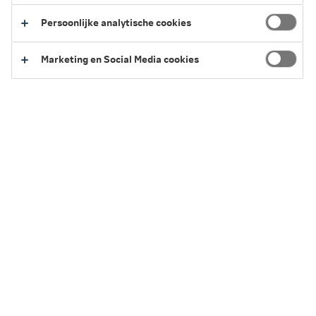
Eén-op-één-gesprek met pensioenexpert
Persoonlijke analytische cookies
Inzicht in je pensioen en keuzes
Gesprek online of op locatie
Marketing en Social Media cookies
English version
Als nieuwe werknemer krijg je van je werkgever een
Pensioen APK-gesprek aangeboden omdat je ongeveer 15
jaar voor je pensioendatum bent aanbeland. Dit is een
persoonlijk gesprek met een pensioenexpert waarin je
samen kijkt naar je pensioenregeling.
Het doel? Jou inzicht geven in je pensioen, de keuzes die
je nu en later kunt maken, en je helpen om deze keuzes
met meer vertrouwen te nemen.