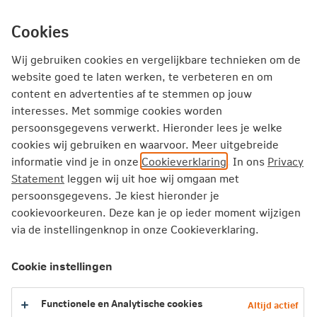
Ga
inhoud
mijn.nn
Particulier
direct
Cookies
naar
Producten
Service en Contact
Inspiratie
Wij gebruiken cookies en vergelijkbare technieken om de
website goed te laten werken, te verbeteren en om
content en advertenties af te stemmen op jouw
interesses. Met sommige cookies worden
persoonsgegevens verwerkt. Hieronder lees je welke
cookies wij gebruiken en waarvoor. Meer uitgebreide
informatie vind je in onze
Cookieverklaring
. In ons
Privacy
Statement
leggen wij uit hoe wij omgaan met
persoonsgegevens. Je kiest hieronder je
cookievoorkeuren. Deze kan je op ieder moment wijzigen
via de instellingenknop in onze Cookieverklaring.
Cookie instellingen
Pensioen APK-gesprek 15 jaar voor
pensioen
Functionele en Analytische cookies
Altijd actief