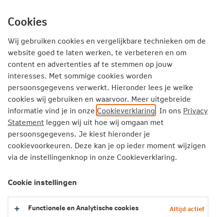
Ga
inhoud
mijn.nn
Particulier
direct
Cookies
naar
Producten
Service en Contact
Inspiratie
Wij gebruiken cookies en vergelijkbare technieken om de
website goed te laten werken, te verbeteren en om
Veelgestelde vragen over het
content en advertenties af te stemmen op jouw
interesses. Met sommige cookies worden
Pensioen APK-gesprek voor
persoonsgegevens verwerkt. Hieronder lees je welke
werknemers
cookies wij gebruiken en waarvoor. Meer uitgebreide
informatie vind je in onze
Cookieverklaring
. In ons
Privacy
Statement
leggen wij uit hoe wij omgaan met
English version
persoonsgegevens. Je kiest hieronder je
Als werknemer krijg je van je werkgever een Pensioen
cookievoorkeuren. Deze kan je op ieder moment wijzigen
APK-gesprek aangeboden. Dit is een persoonlijk gesprek
via de instellingenknop in onze Cookieverklaring.
met een pensioenexpert waarin je samen naar jouw
financiële toekomst kijkt.
Cookie instellingen
Heb je een vraag over het Pensioen APK-gesprek? Kijk dan
Functionele en Analytische cookies
Altijd actief
hieronder of je vraag erbij staat.