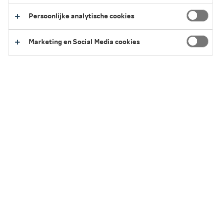
Persoonlijke analytische cookies
Voorbereiding
Marketing en Social Media cookies
Krijg ik advies tijdens het gesprek?
Wat wordt er allemaal besproken tijdens het
Pensioen APK-gesprek?
Kan ik vooraf vragen/onderwerpen indienen die ik wil
doornemen?
Ontvang ik een samenvatting van het Pensioen APK-
gesprek na afloop?
Hoe bereid ik mij goed voor op het gesprek?