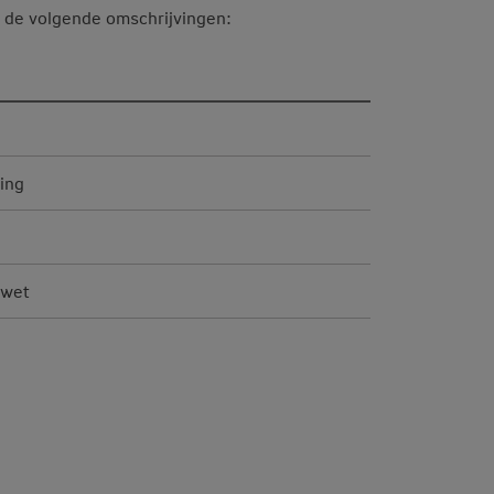
ier de volgende omschrijvingen:
ring
swet