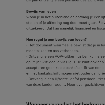
Bewijs van leven
Woon je in het buitenland en ontvang je een li
stellen of je uitkering nog door moet gaan. Zo
uitgekeerd. Dat kan namelijk financieel en fis
Hoe regel je een bewijs van leven?
• Het document waarmee je bewijst dat je in lev
meestal kosten aan verbonden.
• Ontvang je een AOW-uitkering? Dan kun je een
op ‘Mijn SVB’ doe je via DigiD. Je kunt ook e
accepteren geen kopie bankafschrift van een e
en het bankafschrift mogen niet ouder dan dri
• Ontvang je een lijfrente- en/of pensioenuitker
van deze landen
woont. Meer over gezichtsverif
Wanneer verandert het bedrag van