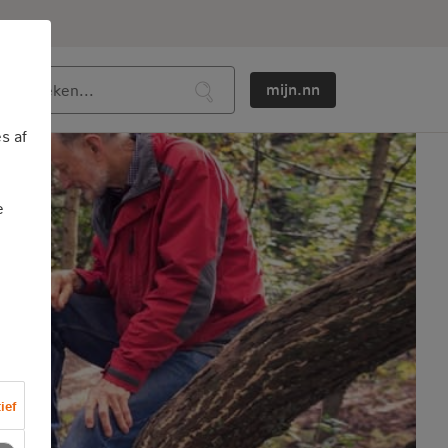
mijn.nn
s af
e
ief