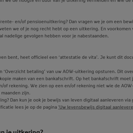
jfrente- en/of pensioenuitkering? Dan vragen we je om een bewi
 weten we of je nog recht hebt op een uitkering. En voorkomen w
caal nadelige gevolgen hebben voor je nabestaanden.
en bent, heet officieel een ‘attestatie de vita’. Je kunt dit do
 ‘Overzicht betaling’ van uw AOW-uitkering opsturen. Dit overz
en kopie maken van een bankafschrift. Op het bankafschrift moe
n/of rekening. We zien op een en/of rekening niet wie de AOW-
e maanden zijn.
ing? Dan kun je ook je bewijs van leven digitaal aanleveren via ge
icatie lees je op de pagina
'Uw levensbewijs digitaal aanlevere
 je uitkering?