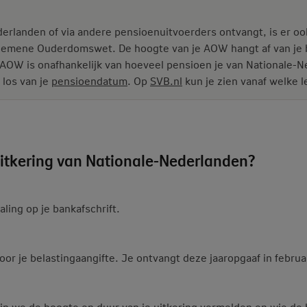
erlanden of via andere pensioenuitvoerders ontvangt, is er oo
gemene Ouderdomswet. De hoogte van je AOW hangt af van je bur
OW is onafhankelijk van hoeveel pensioen je van Nationale-Ne
 los van je
pensioendatum
. Op
SVB.nl
kun je zien vanaf welke le
 uitkering van Nationale-Nederlanden?
taling op je bankafschrift.
oor je belastingaangifte. Je ontvangt deze jaaropgaaf in februar
rin we de hoogte en duur van je uitkering vermelden en wie de 