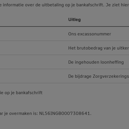
e informatie over de uitbetaling op je bankafschrift. Je ziet h
Uitleg
Ons excassonummer
Het brutobedrag van je uitke
De ingehouden loonheffing
De bijdrage Zorgverzekering
ie op je bankafschrift
ar je overmaken is: NL56INGB0007308641.