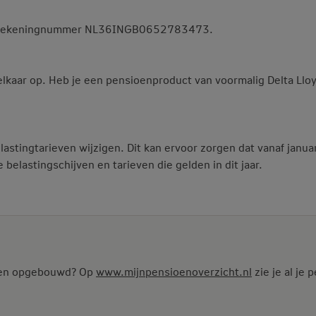
ankrekeningnummer NL36INGB0652783473.
elkaar op. Heb je een pensioenproduct van voormalig Delta Ll
stingtarieven wijzigen. Dit kan ervoor zorgen dat vanaf januari 
belastingschijven en tarieven die gelden in dit jaar.
ioen opgebouwd? Op
www.mijnpensioenoverzicht.nl
zie je al je