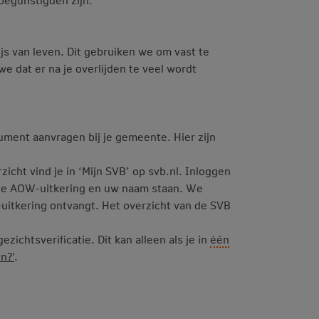
js van leven. Dit gebruiken we om vast te
e dat er na je overlijden te veel wordt
cument aanvragen bij je gemeente. Hier zijn
icht vind je in ‘Mijn SVB’ op svb.nl. Inloggen
t je AOW-uitkering en uw naam staan. We
uitkering ontvangt. Het overzicht van de SVB
zichtsverificatie. Dit kan alleen als je in
één
n?'
.