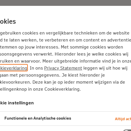
Adviseur
Nieuws
okies
Service en Contact
Inspiratie
 gebruiken cookies en vergelijkbare technieken om de website
d te laten werken, te verbeteren en om content en advertentie
stemmen op jouw interesses. Met sommige cookies worden
soonsgegevens verwerkt. Hieronder lees je welke cookies wij
ruiken en waarvoor. Meer uitgebreide informatie vind je in onz
kieverklaring
. In ons
Privacy Statement
leggen wij uit hoe wij
aan met persoonsgegevens. Je kiest hieronder je
kievoorkeuren. Deze kan je op ieder moment wijzigen via de
tellingenknop in onze Cookieverklaring.
n
kie instellingen
Functionele en Analytische cookies
Altijd act